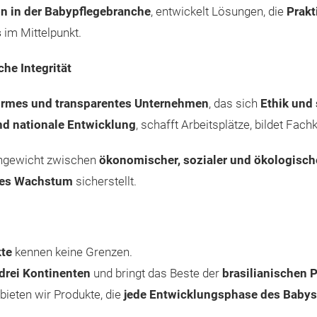
on in der Babypflegebranche
, entwickelt Lösungen, die
Prakt
s
im Mittelpunkt.
che Integrität
ormes und transparentes Unternehmen
, das sich
Ethik und
nd nationale Entwicklung
, schafft Arbeitsplätze, bildet Fac
chgewicht zwischen
ökonomischer, sozialer und ökologisch
ges Wachstum
sicherstellt.
kte
kennen keine Grenzen.
 drei Kontinenten
und bringt das Beste der
brasilianischen P
ieten wir Produkte, die
jede Entwicklungsphase des Babys