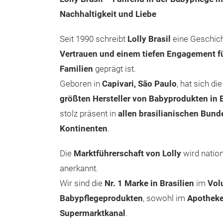
Nachhaltigkeit und Liebe
Seit 1990 schreibt
Lolly Brasil
eine Geschich
Vertrauen und einem tiefen Engagement f
Familien
geprägt ist.
Geboren in
Capivari, São Paulo
, hat sich d
größten Hersteller von Babyprodukten in B
stolz präsent in
allen brasilianischen Bund
Kontinenten
.
Die
Marktführerschaft von Lolly
wird nation
anerkannt.
Wir sind die
Nr. 1 Marke in Brasilien
im
Vol
Babypflegeprodukten
, sowohl im
Apotheke
Supermarktkanal
.