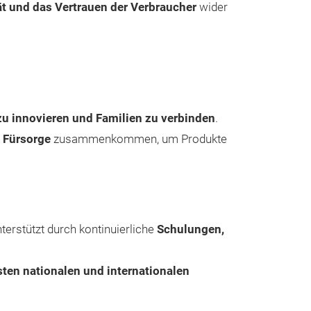
tät und das Vertrauen der Verbraucher
wider
Erhältlich in d
330 ml, mit er
Kolik-Systemen.
einen besonders
auslaufsicheres
zu innovieren und Familien zu verbinden
.
reinigende Mate
 Fürsorge
zusammenkommen, um Produkte
haben Griffe für
Größen schützen
besitzen. Herges
ungiftigen Mater
perfekt für die 
nterstützt durch kontinuierliche
Schulungen,
sten nationalen und internationalen