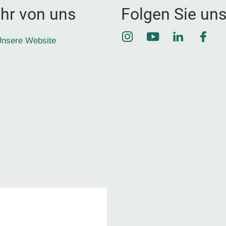
hr von uns
Folgen Sie un
Instagram
YouTube
LinkedIn
Face
nsere Website
1