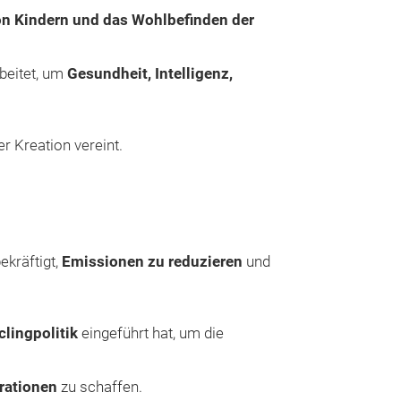
n Kindern und das Wohlbefinden der
beitet, um
Gesundheit, Intelligenz,
360° BECH
Der
LOLLY 360°
er Kreation vereint.
Trinken von jed
Erhältlich in 25
Größen.
Der Becher verf
und ein auslauf
ekräftigt,
Emissionen zu reduzieren
und
Hergestellt aus 
Materialien, em
lingpolitik
eingeführt hat, um die
Einfach zu halte
Trinkerlebnis für
rationen
zu schaffen.