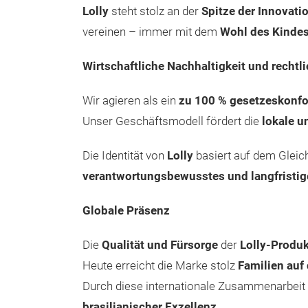
Lolly
steht stolz an der
Spitze der Innovati
vereinen – immer mit dem
Wohl des Kinde
Wirtschaftliche Nachhaltigkeit und rechtli
Wir agieren als ein
zu 100 % gesetzeskonf
Unser Geschäftsmodell fördert die
lokale u
Die Identität von
Lolly
basiert auf dem Glei
verantwortungsbewusstes und langfristi
Globale Präsenz
Die
Qualität und Fürsorge
der
Lolly-Produ
Heute erreicht die Marke stolz
Familien auf
Durch diese internationale Zusammenarbeit b
brasilianischer Exzellenz
.