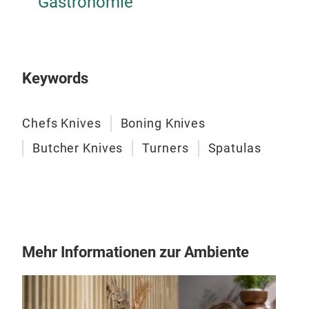
Gastronomie
Keywords
146
One 
Chefs Knives
Boning Knives
Germ
Butcher Knives
Turners
Spatulas
Mehr Informationen zur Ambiente