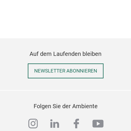
NSF 
Erg
Pol
use.
Auf dem Laufenden bleiben
NEWSLETTER ABONNIEREN
Folgen Sie der Ambiente
instagram
linkedin
facebook
youtub