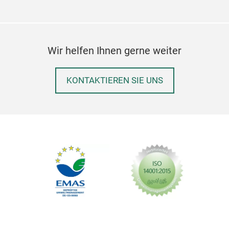
BUT
NSF 
Erg
Wir helfen Ihnen gerne weiter
Pol
use.
KONTAKTIEREN SIE UNS