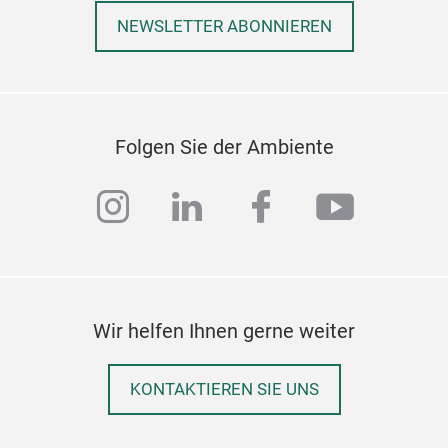
from
NEWSLETTER ABONNIEREN
has 
cupb
the 
slee
gift
Folgen Sie der Ambiente
mea
instagram
linkedin
facebook
youtub
Wir helfen Ihnen gerne weiter
KONTAKTIEREN SIE UNS
Cot