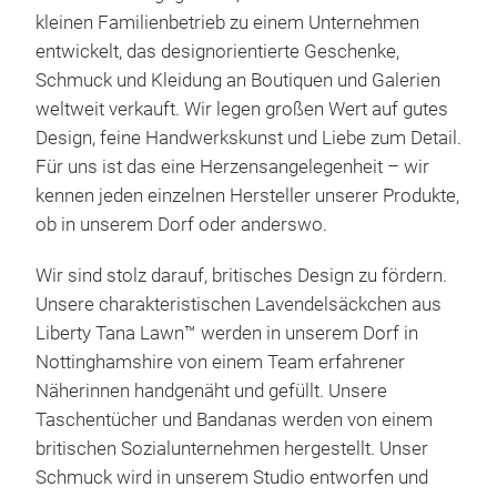
kleinen Familienbetrieb zu einem Unternehmen
entwickelt, das designorientierte Geschenke,
Schmuck und Kleidung an Boutiquen und Galerien
weltweit verkauft. Wir legen großen Wert auf gutes
Design, feine Handwerkskunst und Liebe zum Detail.
Für uns ist das eine Herzensangelegenheit – wir
Box
kennen jeden einzelnen Hersteller unserer Produkte,
Fab
ob in unserem Dorf oder anderswo.
Two 
Wir sind stolz darauf, britisches Design zu fördern.
scen
Unsere charakteristischen Lavendelsäckchen aus
and 
Liberty Tana Lawn™ werden in unserem Dorf in
our 
Nottinghamshire von einem Team erfahrener
Tana
Näherinnen handgenäht und gefüllt. Unsere
fill
Taschentücher und Bandanas werden von einem
whic
britischen Sozialunternehmen hergestellt. Unser
eye.
Schmuck wird in unserem Studio entworfen und
draw