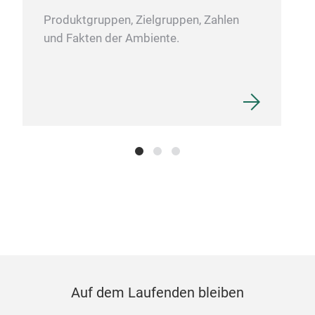
cot
Produktgruppen, Zielgruppen, Zahlen
und Fakten der Ambiente.
Hea
Fab
20 l
count
mat
Nott
Auf dem Laufenden bleiben
fabr