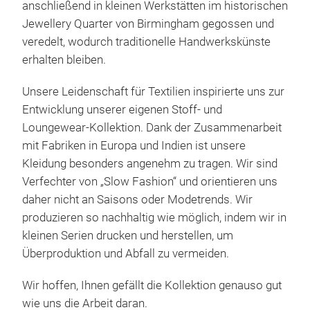
anschließend in kleinen Werkstätten im historischen
reme
Jewellery Quarter von Birmingham gegossen und
sup
veredelt, wodurch traditionelle Handwerkskünste
wond
erhalten bleiben.
anyo
16c
Unsere Leidenschaft für Textilien inspirierte uns zur
2.5
Entwicklung unserer eigenen Stoff- und
Loungewear-Kollektion. Dank der Zusammenarbeit
mit Fabriken in Europa und Indien ist unsere
Kleidung besonders angenehm zu tragen. Wir sind
Verfechter von „Slow Fashion“ und orientieren uns
daher nicht an Saisons oder Modetrends. Wir
produzieren so nachhaltig wie möglich, indem wir in
kleinen Serien drucken und herstellen, um
Cot
Überproduktion und Abfall zu vermeiden.
A fu
Wir hoffen, Ihnen gefällt die Kollektion genauso gut
Tree
wie uns die Arbeit daran.