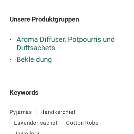
beac
up t
mode
Unsere Produktgruppen
kimono. We love the de
colo
Aroma Diffuser, Potpourris und
som
Duftsachets
pyja
(49"
Bekleidung
Keywords
Pyjamas
Handkerchief
Lavender sachet
Cotton Robe
Jewellery