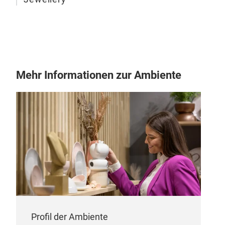
Han
Thre
Mehr Informationen zur Ambiente
made
pack
can 
hank
incl
gro
too.
have
hank
hank
touc
Profil der Ambiente
squ