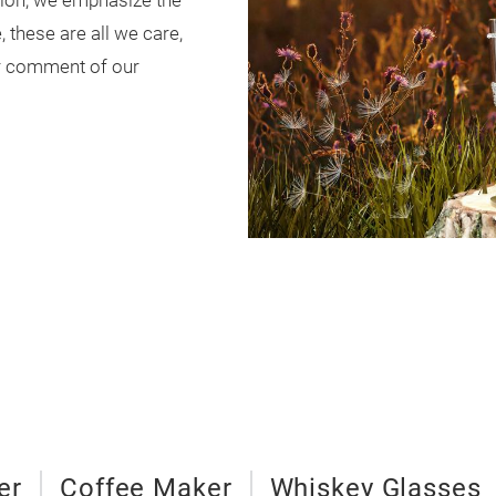
ision, we emphasize the
, these are all we care,
ur comment of our
er
Coffee Maker
Whiskey Glasses