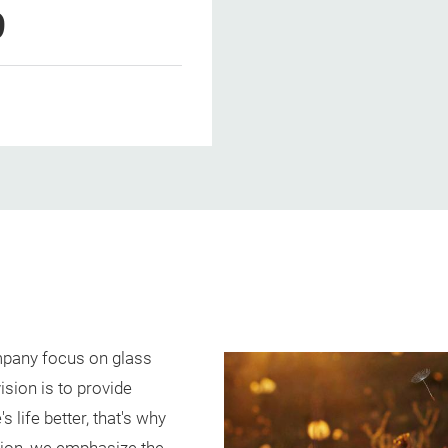
9
mpany focus on glass
ision is to provide
 life better, that's why