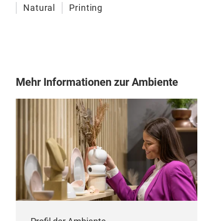
Natural
Printing
eine
Mehr Informationen zur Ambiente
Rin
Flex
che
Stri
for
bull
5
UN
bull
M
stru
orie