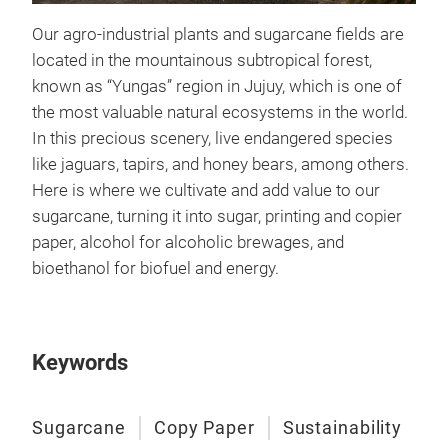
Our agro-industrial plants and sugarcane fields are
located in the mountainous subtropical forest,
known as
“Yungas” region in Jujuy, which is one of
the most valuable natural ecosystems in the world
.
In this precious scenery, live endangered species
like jaguars, tapirs, and honey bears, among others.
Led
16x
Here is where we cultivate and add value to our
sugarcane, turning it into sugar, printing and copier
NAT
paper, alcohol for alcoholic brewages, and
Viel
bioethanol for biofuel and energy.
Für
durc
Vors
Keywords
zu 
Chem
der
Sugarcane
Copy Paper
Sustainability
Foot