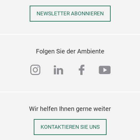
60.
stru
NEWSLETTER ABONNIEREN
orie
tha
of c
idea
Folgen Sie der Ambiente
summ
inte
instagram
linkedin
facebook
youtub
pap
fibe
veri
Carb
anot
Wir helfen Ihnen gerne weiter
KONTAKTIEREN SIE UNS