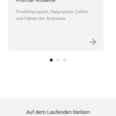
Profil der Ambiente
than
Produktgruppen, Zielgruppen, Zahlen
choo
und Fakten der Ambiente.
for 
inte
pap
fibe
veri
Carb
anot
Fle
Pap
she
Auf dem Laufenden bleiben