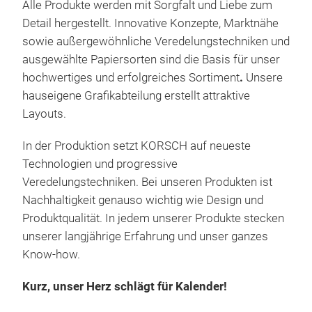
Alle Produkte werden mit Sorgfalt und Liebe zum
Fami
Detail hergestellt. Innovative Konzepte, Marktnähe
sowie außergewöhnliche Veredelungstechniken und
ausgewählte Papiersorten sind die Basis für unser
hochwertiges und erfolgreiches Sortiment
.
Unsere
hauseigene Grafikabteilung erstellt attraktive
Layouts.
In der Produktion setzt KORSCH auf neueste
Technologien und progressive
Veredelungstechniken.
Bei unseren Produkten ist
Nachhaltigkeit genauso wichtig wie Design und
Rez
Produktqualität.
In jedem unserer Produkte stecken
unserer langjährige Erfahrung und unser ganzes
Will
Know-how.
und
Rez
Kurz, unser Herz schlägt für Kalender!
Gen