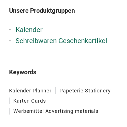
dies
them
Unsere Produktgruppen
Raum
M
jed
Kalender
und
Sam
Schreibwaren Geschenkartikel
Keywords
Kalender Planner
Papeterie Stationery
Karten Cards
Werbemittel Advertising materials