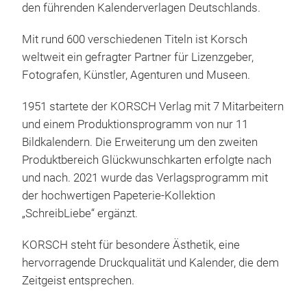
den führenden Kalenderverlagen Deutschlands.
Mit rund 600 verschiedenen Titeln ist Korsch
weltweit ein gefragter Partner für Lizenzgeber,
Fotografen, Künstler, Agenturen und Museen.
Moo
1951 startete der KORSCH Verlag mit 7 Mitarbeitern
Der 
und einem Produktionsprogramm von nur 11
Begl
Bildkalendern.
Die Erweiterung um den zweiten
Acht
Produktbereich Glückwunschkarten erfolgte nach
bere
und nach.
2021 wurde das Verlagsprogramm mit
Mot
der hochwertigen Papeterie-Kollektion
spie
„
SchreibLiebe
“
ergänzt.
Farb
M
KORSCH steht für besondere Ästhetik, eine
mac
hervorragende Druckqualität und Kalender, die dem
Schr
Zeitgeist entsprechen.
dei
Ritu