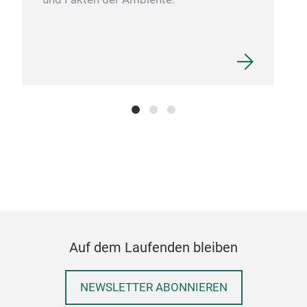
Glü
Dein
imm
lang
posi
Prio
Auf dem Laufenden bleiben
wirk
Aus
M
NEWSLETTER ABONNIEREN
und 