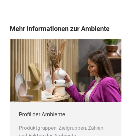
Erw
Die 
Mehr Informationen zur Ambiente
ents
Schö
von 
dem
Rasc
Ding
M
Entd
gest
zaub
Prod
Profil der Ambiente
Produktgruppen, Zielgruppen, Zahlen
und Fakten der Ambiente.