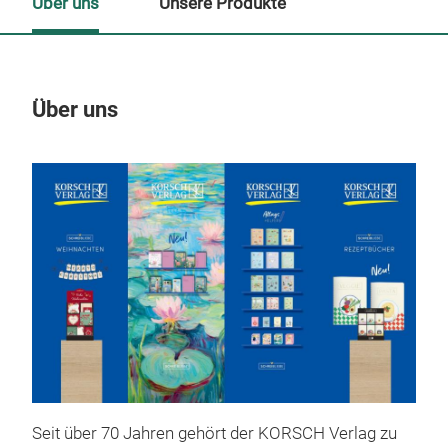
Über uns
Unsere Produkte
Über uns
Un
M
Seit über 70 Jahren gehört der KORSCH Verlag zu