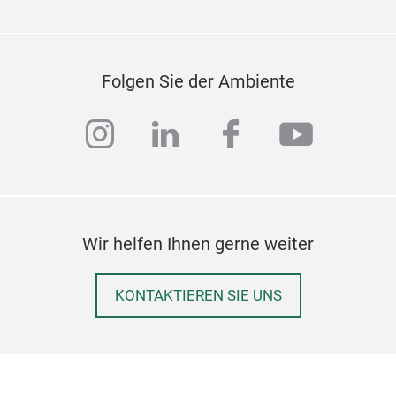
Folgen Sie der Ambiente
instagram
linkedin
facebook
youtub
Wir helfen Ihnen gerne weiter
KONTAKTIEREN SIE UNS
Bac
Styl
Geda