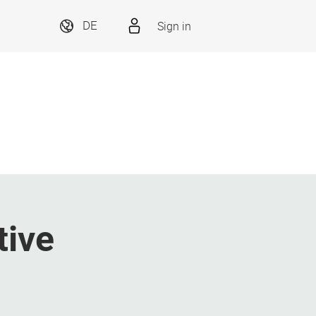
Sign in
DE
tive