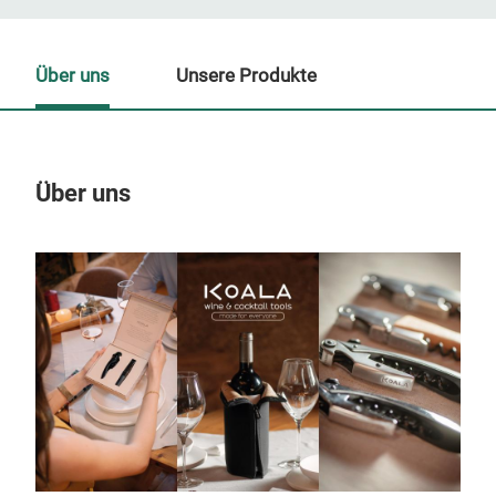
Über uns
Unsere Produkte
Über uns
Un