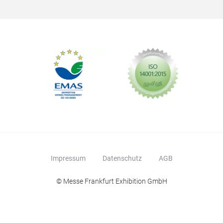
Koa
Sil
eine
bewa
Impressum
Datenschutz
AGB
© Messe Frankfurt Exhibition GmbH