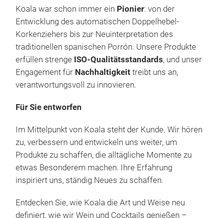
Tag 
Koa
sta
Koala war schon immer ein
Pionier
: von der
Ede
Tefl
Entwicklung des automatischen Doppelhebel-
ein
Eind
Korkenziehers bis zur Neuinterpretation des
der
Mik
traditionellen spanischen Porrón. Unsere Produkte
robu
Ope
erfüllen strenge
ISO-Qualitätsstandards
, und unser
Gas
Erhä
schn
Engagement für
Nachhaltigkeit
treibt uns an,
Erhä
Meh
verantwortungsvoll zu innovieren.
M
edl
kla
mod
Lang
Für Sie entworfen
Raff
Erg
Im Mittelpunkt von Koala steht der Kunde. Wir hören
Gefe
sta
Eleg
zu, verbessern und entwickeln uns weiter, um
biet
Opt
Pre
Produkte zu schaffen, die alltägliche Momente zu
Bes
prof
Ser
etwas Besonderem machen. Ihre Erfahrung
Tem
Raf
inspiriert uns, ständig Neues zu schaffen.
eleg
Die
Entdecken Sie, wie Koala die Art und Weise neu
opti
definiert, wie wir Wein und Cocktails genießen –