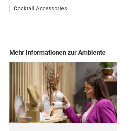
Erg
Cocktail Accessories
Koa
Stab
Kuns
Präs
eleg
Mehr Informationen zur Ambiente
Koa
Ges
Koa
Ges