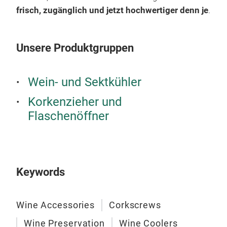
Zeit
frisch, zugänglich und jetzt hochwertiger denn je
.
Ede
ausg
Präs
Unsere Produktgruppen
priv
mac
Koa
Wein- und Sektkühler
und
Korkenzieher und
Koa
Flaschenöffner
und 
Spi
inte
bes
zu b
Dopp
Keywords
Er v
empf
Des
bes
Wine Accessories
Corkscrews
und
Idea
Rüc
Wine Preservation
Wine Coolers