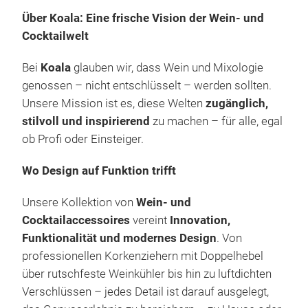
Über Koala: Eine frische Vision der Wein- und
Cocktailwelt
Bei
Koala
glauben wir, dass Wein und Mixologie
genossen – nicht entschlüsselt – werden sollten.
Unsere Mission ist es, diese Welten
zugänglich,
stilvoll und inspirierend
zu machen – für alle, egal
Koa
ob Profi oder Einsteiger.
TIT
Wo Design auf Funktion trifft
Koa
TIT
Unsere Kollektion von
Wein- und
Lan
Cocktailaccessoires
vereint
Innovation,
Die
Funktionalität und modernes Design
. Von
fort
professionellen Korkenziehern mit Doppelhebel
BIG
Pat
über rutschfeste Weinkühler bis hin zu luftdichten
Wein
aut
Verschlüssen – jedes Detail ist darauf ausgelegt,
Desi
in z