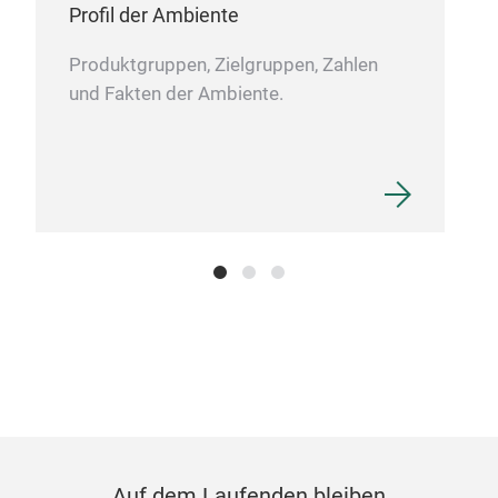
Koa
Profil der Ambiente
Ges
nat
Produktgruppen, Zielgruppen, Zahlen
Jede
und Fakten der Ambiente.
Öffn
M
genu
Desi
hoc
wich
Dopp
Ausg
der 
Die 
Eng
und
ebe
Qual
Auf dem Laufenden bleiben
hoc