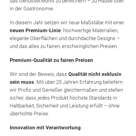
das Genusserlebnis zu bereichern – zu Hause oder
von 
Ver
in der Gastronomie.
von
Verh
In diesem Jahr setzen wir neue Maßstäbe mit einer
Inno
glei
Eleg
neuen Premium-Linie
: hochwertige Materialien,
Han
Pat
steh
elegante Oberflächen und durchdachte Designs –
trif
Tefl
idea
und das alles zu fairen, erschwinglichen Preisen.
Wei
und 
Wer
Mode
ang
Premium-Qualität zu fairen Preisen
Ele
Gene
Ede
lang
Pat
Hand
Schn
Wir sind der Beweis, dass
Qualität nicht exklusiv
Gefe
aut
Hau
Han
sein muss
. Mit über 25 Jahren Erfahrung beliefern
Best
schn
Exk
wir Profis und Genießer gleichermaßen und stellen
prof
Präz
einz
sicher, dass jedes Produkt höchste Standards in
Voll
und 
Haltbarkeit, Sicherheit und Leistung erfüllt – ohne
oxi
überhöhte Preise.
Der 
ausb
Koa
ein
Ver
Ede
Innovation mit Verantwortung
Des
Gewä