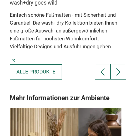
wash+dry goes wild
DU
Einfach schöne Fußmatten - mit Sicherheit und
DUNE
n
Garantie!
Die wash+dry Kollektion bieten Ihnen
Dra
eine große Auswahl an außergewöhnlichen
dime
Fußmatten für höchsten Wohnkomfort.
Wass
Vielfältige Designs und Ausführungen geben
wird
n
Ihnen kreativen Freiraum, der Ihren individuellen
den 
Wohnstil unterstreicht. wash+dry vereint
ansp
hochwertige, strapazierfähige und zeitlos
Inne
ALLE PRODUKTE
elegante Matten in vielen verschiedenen
Funk
s
Varianten. Bestes Material und anspruchsvolles
recy
Design tragen zu Ihrem individuellen Ambiente
erw
Mehr Informationen zur Ambiente
bei.
Die Produkte zeichnen sich durch ihre
Hälf
Pflegeleichtigkeit, hohe Abriebs- und
Beis
t
Rutschfestigkeit, Farbbrillanz und Licht-Echtheit
Kuns
aus. Sie überzeugen durch ihre hohe
Rück
Schmutzaufnahme und sind dennoch so flach,
Nitr