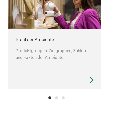
dass sie unter fast jede Tür passen. Die
Fußmatten verbinden die Eigenschaften eines
Teppichs, sind jedoch bis zu 60 Grad in der
Waschmaschine waschbar und zugleich
trocknergeeignet.
Mit wash+dry finden Sie
Inspirationen und Trends, um aus dem
Profil der Ambiente
Wohnraum einen Wohntraum zu machen!
Produktgruppen, Zielgruppen, Zahlen
und Fakten der Ambiente.