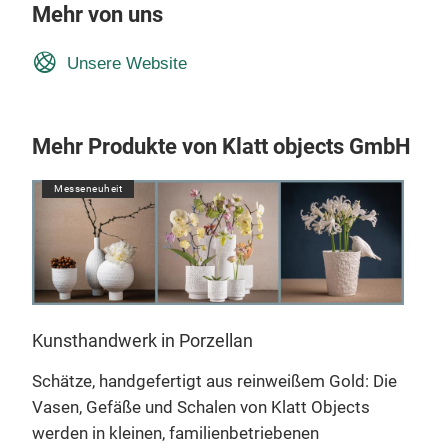
Mehr von uns
Unsere Website
Mehr Produkte von Klatt objects GmbH
Messeneuheit
M
Kunsthandwerk in Porzellan
Beg
,
Schätze, handgefertigt aus reinweißem Gold: Die
Mit 
Vasen, Gefäße und Schalen von Klatt Objects
Obje
werden in kleinen, familienbetriebenen
Arr