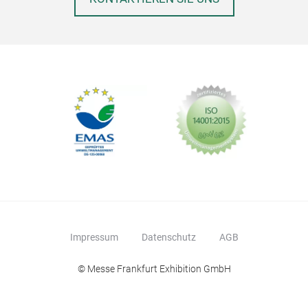
multifunktionale Formgebung als wunderbar
wandelbar. Dazu überzeugt sie mit einem
liebevollen Detail: Auf ihren filigran
ausgearbeiteten Rand finden die beliebten Vögel
der Klatt Objects Sammlung besonders guten
Halt und läuten so den Frühling ein. (Bild 3)
Impressum
Datenschutz
AGB
© Messe Frankfurt Exhibition GmbH