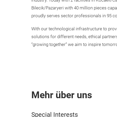
industry. Today with 2 facilities in Kocaeli/C
Bilecik/Pazaryeri with 40 million pieces capa
proudly serves sector professionals in 95 co
With our technological infrastructure to pro
solutions for different needs, ethical partne
“growing together” we aim to inspire tomorro
Mehr über uns
Special Interests