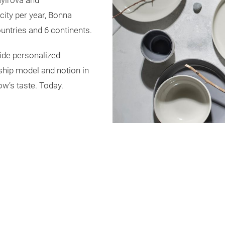
ayırova and
city per year, Bonna
untries and 6 continents.
vide personalized
rship model and notion in
w’s taste. Today.