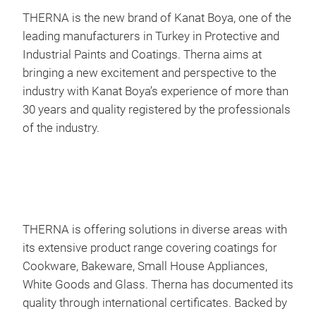
THERNA is the new brand of Kanat Boya, one of the
leading manufacturers in Turkey in Protective and
KE
Industrial Paints and Coatings. Therna aims at
bringing a new excitement and perspective to the
The
industry with Kanat Boya’s experience of more than
ihre
30 years and quality registered by the professionals
Tech
of the industry.
sich
Anti
Spei
Rein
Ihre
übe
THERNA is offering solutions in diverse areas with
Wär
its extensive product range covering coatings for
Ker
Cookware, Bakeware, Small House Appliances,
Lei
White Goods and Glass. Therna has documented its
quality through international certificates. Backed by