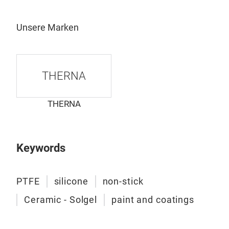
Es i
eine
Unsere Marken
Wal
PFOA
NON
THERNA
Ther
to s
THERNA
cont
ther
resi
Keywords
inte
Vari
manu
req
pure
Stat
PTFE
silicone
non-stick
stic
Ceramic - Solgel
paint and coatings
Exte
and 