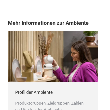
Roll
appl
PFO
Mehr Informationen zur Ambiente
SIL
SILI
surf
effe
and 
dis
The 
high
outs
Sili
Profil der Ambiente
dish
Produktgruppen, Zielgruppen, Zahlen
It h
und Fakten der Ambiente.