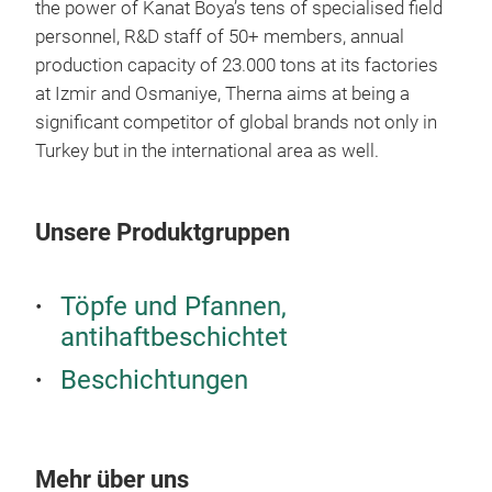
the power of Kanat Boya’s tens of specialised field
personnel, R&D staff of 50+ members, annual
production capacity of 23.000 tons at its factories
at Izmir and Osmaniye, Therna aims at being a
significant competitor of global brands not only in
WA
Turkey but in the international area as well.
Die 
Wal
Unsere Produktgruppen
entw
Alu
Koc
Töpfe und Pfannen,
Anw
3 ve
antihaftbeschichtet
Sili
Beschichtungen
3-Sc
Abri
Je n
Mid
Mehr über uns
Ver