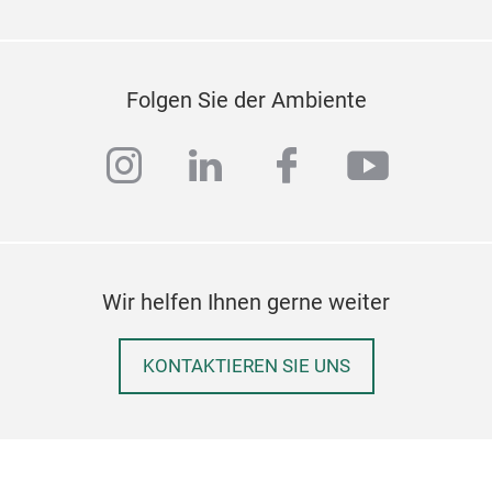
A sp
avai
Folgen Sie der Ambiente
instagram
linkedin
facebook
youtub
Wir helfen Ihnen gerne weiter
KONTAKTIEREN SIE UNS