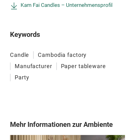
Kam Fai Candles – Unternehmensprofil
Keywords
Candle
Cambodia factory
Ged
Manufacturer
Paper tableware
Gedr
Party
Feie
mac
Mehr Informationen zur Ambiente