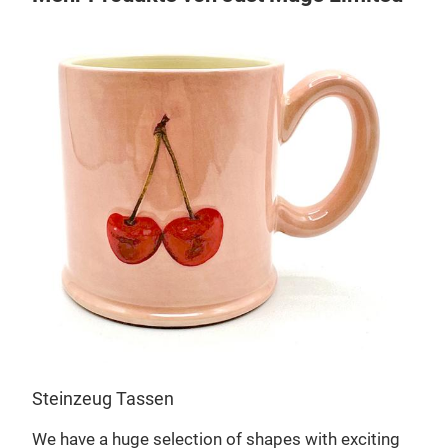
Fin
Supe
choi
them
Steinzeug Tassen
We have a huge selection of shapes with exciting