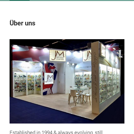
Über uns
Un
Established in 1994 & always evolving, still