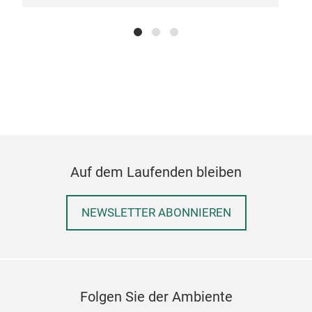
'Swi
New 
bowl
Auf dem Laufenden bleiben
for 
mea
NEWSLETTER ABONNIEREN
M
Folgen Sie der Ambiente