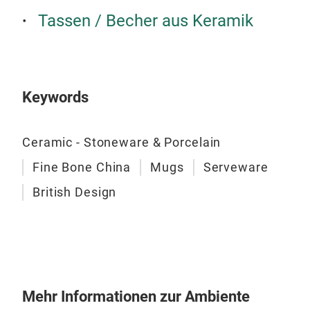
Tassen / Becher aus Keramik
Supe
of s
Gard
Keywords
Ceramic - Stoneware & Porcelain
Fine Bone China
Mugs
Serveware
British Design
Mehr Informationen zur Ambiente