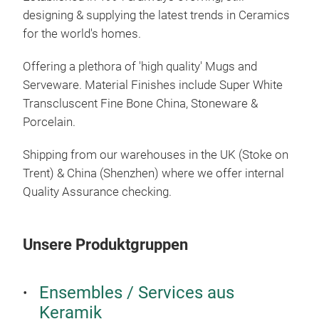
designing & supplying the latest trends in Ceramics
for the world's homes.
Ste
Offering a plethora of 'high quality' Mugs and
We h
Serveware. Material Finishes include Super White
glaz
Transcluscent Fine Bone China, Stoneware &
a mi
Porcelain.
Emb
Shipping from our warehouses in the UK (Stoke on
Trent) & China (Shenzhen) where we offer internal
Quality Assurance checking.
Unsere Produktgruppen
Ensembles / Services aus
Keramik
Fin