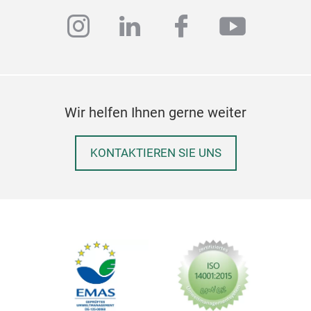
instagram
linkedin
facebook
youtub
Fei
Wir helfen Ihnen gerne weiter
High
a va
KONTAKTIEREN SIE UNS
som
emb
beau