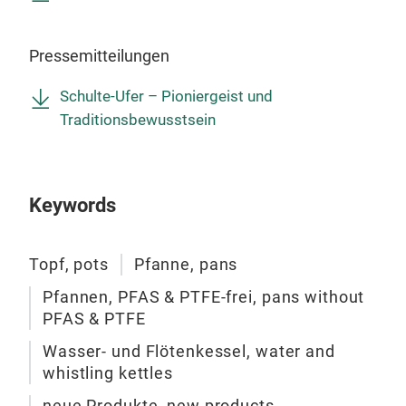
zus
nor
Her
Pressemitteilungen
Koch
Schulte-Ufer – Pioniergeist und
gem
Traditionsbewusstsein
kös
Natu
Mate
Schi
Keywords
sch
wär
Topf, pots
Pfanne, pans
Geg
in 
Pfannen, PFAS & PTFE-frei, pans without
übe
PFAS & PTFE
von 
Wasser- und Flötenkessel, water and
Pfan
whistling kettles
alle
neue Produkte, new products