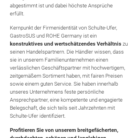
Um 
abgestimmt ist und dabei höchste Ansprüche
Uni
erfüllt.
Ein 
Vors
Kernpunkt der Firmenidentität von Schulte-Ufer,
geb
GastroSUS und ROHE Germany ist ein
Zent
konstruktives und wertschätzendes Verhältnis
zu
ate
seinen Handelspartnern. Die Händler wissen, dass
ungl
sie in unserem Familienunternehmen einen
Quas
verlässlichen Geschäftspartner mit hochwertigem,
Ener
zeitgemäßem Sortiment haben, mit fairen Preisen
den 
sowie einem guten Service. Sie haben innerhalb
Maß
unseres Unternehmens feste persönliche
Obe
Ansprechpartner, eine kompetente und engagierte
um W
Belegschaft, die sich teils seit Jahrzehnten mit
Die 
Schulte-Ufer identifiziert.
auf 
Profitieren Sie von unserem breitgefächerten,
natü