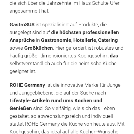
M
die sich über die Jahrzehnte im Haus Schulte-Ufer
Wär
angesammelt hat:
für 
Univ
GastroSUS
ist spezialisiert auf Produkte, die
für 
ausgelegt sind auf
die höchsten professionellen
MET
Ansprüche
in
Gastronomie
,
Hotellerie
,
Catering
mach
sowie
Großküchen
. Hier gefordert ist robustes und
aus.
häufig größer dimensioniertes Kochgeschirr
, das
unbr
selbstverständlich auch für
die heimische Küche
ooti
geeignet ist.
Spü
ANT
ROHE Germany
ist die innovative Marke für Junge
Uni
und Junggebliebene, die auf der Suche nach
Effe
Lifestyle-Artikeln rund ums Kochen und
imme
Genießen
sind. So vielfältig, wie sich das Leben
auf
gestaltet, so abwechslungsreich und individuell
natü
stattet ROHE Germany die Küche von heute aus. Mit
Qua
Kochgeschirr, das ideal auf alle Küchen-Wünsche