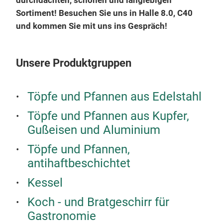
durchdachten, schönen und langlebigen
kro
Sortiment! Besuchen Sie uns in Halle 8.0, C40
Wärm
und kommen Sie mit uns ins Gespräch!
500 
Welt
Anti
Unsere Produktgruppen
Spei
Max
den 
Ang
Univ
Töpfe und Pfannen aus Edelstahl
müss
Ene
Töpfe und Pfannen aus Kupfer,
als 
verl
Gußeisen und Aluminium
Ers
beso
Funk
Hitz
Töpfe und Pfannen,
Desi
Ener
antihaftbeschichtet
Ufer
Edel
reno
Kessel
rein
eine
Indu
Koch - und Bratgeschirr für
Ersc
Ihr
Gastronomie
prak
voll