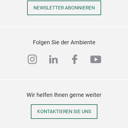
vera
NEWSLETTER ABONNIEREN
Leb
hoch
Rom
nahe
Groß
Folgen Sie der Ambiente
vere
in d
instagram
linkedin
facebook
youtub
am 
Vol
Das
Ress
www
Wir helfen Ihnen gerne weiter
KONTAKTIEREN SIE UNS