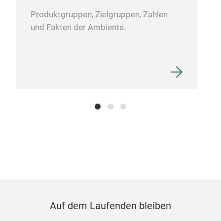
auf 
Produktgruppen, Zielgruppen, Zahlen
(gew
und Fakten der Ambiente.
Wärm
Unse
von 
Böd
opti
und
Mar
auf
Die 
Luft
wass
ein
Unt
hoc
Auf dem Laufenden bleiben
Kupf