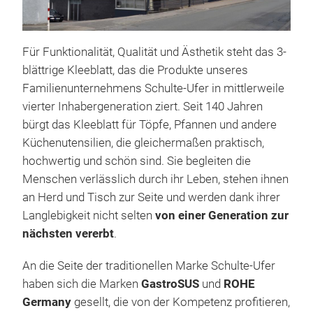
Für Funktionalität, Qualität und Ästhetik steht das 3-
blättrige Kleeblatt, das die Produkte unseres
Familienunternehmens Schulte-Ufer in mittlerweile
vierter Inhabergeneration ziert. Seit 140 Jahren
bürgt das Kleeblatt für Töpfe, Pfannen und andere
Küchenutensilien, die gleichermaßen praktisch,
hochwertig und schön sind. Sie begleiten die
Uni
Menschen verlässlich durch ihr Leben, stehen ihnen
an Herd und Tisch zur Seite und werden dank ihrer
Uni
Langlebigkeit nicht selten
von einer Generation zur
Uni
nächsten vererbt
.
kra
und 
An die Seite der traditionellen Marke Schulte-Ufer
durc
haben sich die Marken
GastroSUS
und
ROHE
PER
Germany
gesellt, die von der Kompetenz profitieren,
Uni