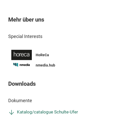
Ausr
Uni
funk
ande
Desi
Mehr über uns
www
Küc
Special Interests
HoReCa
nmedia.hub
Ska
Downloads
Run
bede
Dokumente
dami
Dän
Katalog/catalogue Schulte-Ufer