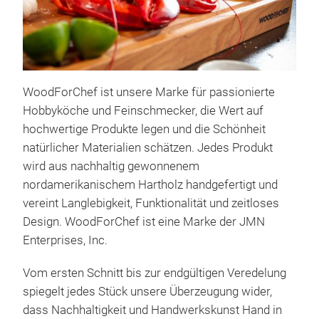
Cla
We c
chop
a p
main
WoodForChef ist unsere Marke für passionierte
boar
Hobbyköche und Feinschmecker, die Wert auf
hand
hochwertige Produkte legen und die Schönheit
Res
natürlicher Materialien schätzen. Jedes Produkt
Can
wird aus nachhaltig gewonnenem
nordamerikanischem Hartholz handgefertigt und
vereint Langlebigkeit, Funktionalität und zeitloses
Design. WoodForChef ist eine Marke der JMN
Enterprises, Inc.
Vom ersten Schnitt bis zur endgültigen Veredelung
spiegelt jedes Stück unsere Überzeugung wider,
dass Nachhaltigkeit und Handwerkskunst Hand in