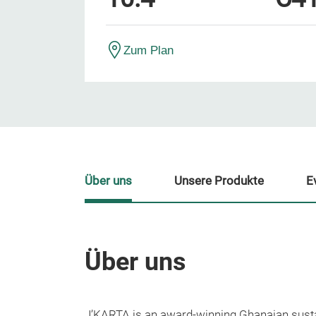
Zum Plan
Über uns
Unsere Produkte
E
Über uns
J’KARTA is an award-winning Ghanaian susta