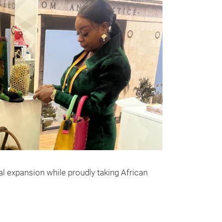
l expansion while proudly taking African
Clipper Ba
Inspired by the 
rapid movement,