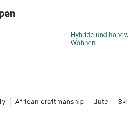
pen
s
Hybride und handw
Wohnen
ty
African craftmanship
Jute
Sk