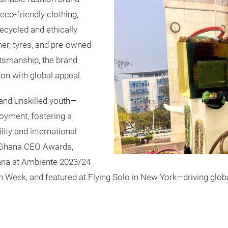
eco-friendly clothing,
ecycled and ethically
her, tyres, and pre-owned
aftsmanship, the brand
on with global appeal.
and unskilled youth—
oyment, fostering a
ity and international
e Ghana CEO Awards,
ana at Ambiente 2023/24
eek, and featured at Flying Solo in New York—driving globa