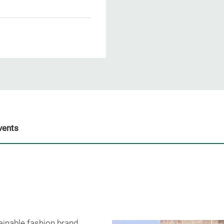
vents
inable fashion brand