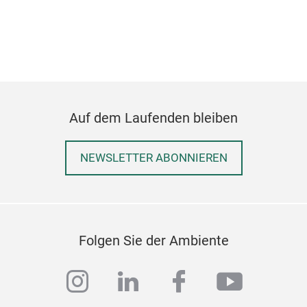
Auf dem Laufenden bleiben
NEWSLETTER ABONNIEREN
Folgen Sie der Ambiente
instagram
linkedin
facebook
youtub
Pho
phot