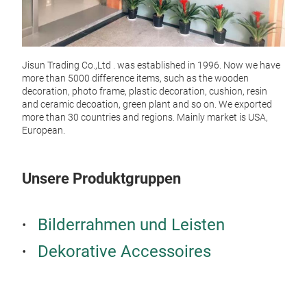
Jisun Trading Co.,Ltd . was established in 1996. Now we have
more than 5000 difference items, such as the wooden
decoration, photo frame, plastic decoration, cushion, resin
and ceramic decoation, green plant and so on. We exported
more than 30 countries and regions. Mainly market is USA,
European.
Acr
Acryl
Unsere Produktgruppen
Bilderrahmen und Leisten
Dekorative Accessoires