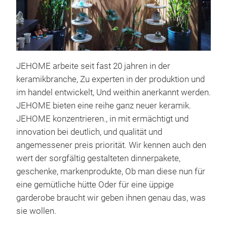
JEHOME arbeite seit fast 20 jahren in der
keramikbranche, Zu experten in der produktion und
im handel entwickelt, Und weithin anerkannt werden.
JEHOME bieten eine reihe ganz neuer keramik.
Xma
JEHOME konzentrieren., in mit ermächtigt und
innovation bei deutlich, und qualität und
We p
angemessener preis priorität. Wir kennen auch den
for 
wert der sorgfältig gestalteten dinnerpakete,
Hall
geschenke, markenprodukte, Ob man diese nun für
with
eine gemütliche hütte Oder für eine üppige
Glas
garderobe braucht wir geben ihnen genau das, was
life
sie wollen.
M