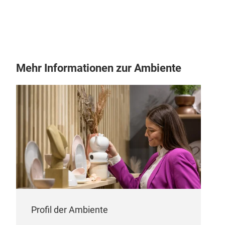
name
desi
ergo
easy
Mehr Informationen zur Ambiente
M
CER
Profil der Ambiente
We h