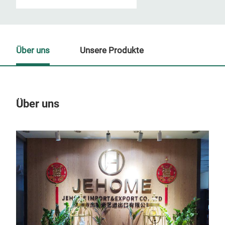
Über uns
Unsere Produkte
Über uns
Un
M