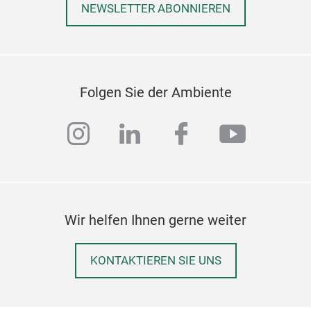
NEWSLETTER ABONNIEREN
FOO
Folgen Sie der Ambiente
Eleg
instagram
linkedin
facebook
youtub
boxe
rang
arti
expr
Wir helfen Ihnen gerne weiter
KONTAKTIEREN SIE UNS