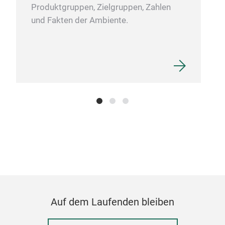
Produktgruppen, Zielgruppen, Zahlen
ever
und Fakten der Ambiente.
memo
you 
insi
M
Auf dem Laufenden bleiben