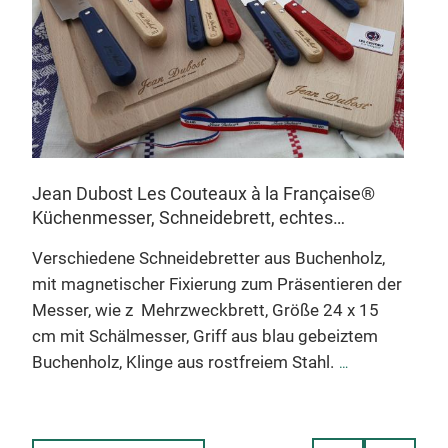
Jean Dubost Les Couteaux à la Française®
Küchenmesser, Schneidebrett, echtes
6 J
Buchenholz
sch
Verschiedene Schneidebretter aus Buchenholz,
Ges
mit magnetischer Fixierung zum Präsentieren der
Set
Messer, wie z
Mehrzweckbrett, Größe 24 x 15
r
BIS
cm mit Schälmesser, Griff aus blau gebeiztem
Grif
Buchenholz, Klinge aus rostfreiem Stahl.
in 
Mehrzweckbrett, Größe 24 x 15 cm mit
100 
Steakmesser, Griff aus gebeiztem Buchenholz,
Fran
Klinge aus rostfreiem Stahl.