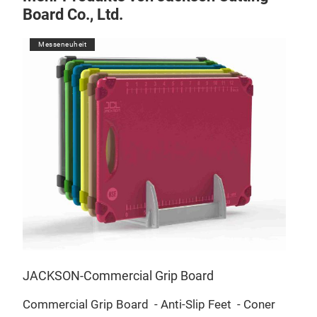
Board Co., Ltd.
Messeneuheit
M
JAC
-
Many
thic
JACKSON-Commercial Grip Board
seri
Commercial Grip Board
- Anti-Slip Feet
- Coner