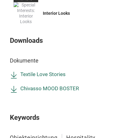
Bod
Interior Looks
Uns
vere
ans
Downloads
Sch
Ruts
Dokumente
Sich
vor
Textile Love Stories
stra
und 
Chivasso MOOD BOSTER
Lan
unse
Ver
Keywords
Farb
für 
Des
Objekteinrichtung
Hospitality