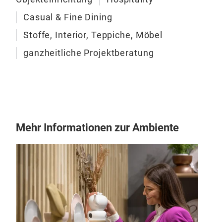
hoch
Casual & Fine Dining
Stei
Rau
Stoffe, Interior, Teppiche, Möbel
Aco
erm
ganzheitliche Projektberatung
Crea
Soc
Curt
mode
auf
sie
Die 
Mehr Informationen zur Ambiente
Text
sich
ents
Wohl
auch