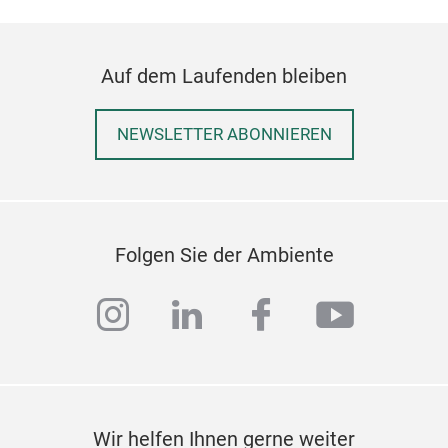
Shap
- m
Auf dem Laufenden bleiben
ästh
Acou
der
NEWSLETTER ABONNIEREN
mit
Ais
entw
Form
Folgen Sie der Ambiente
Vari
+LI
instagram
linkedin
facebook
youtub
Szen
Raum
Gest
Wir helfen Ihnen gerne weiter