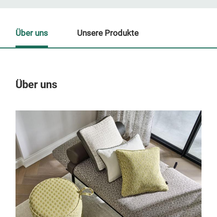
Über uns
Unsere Produkte
Über uns
Un