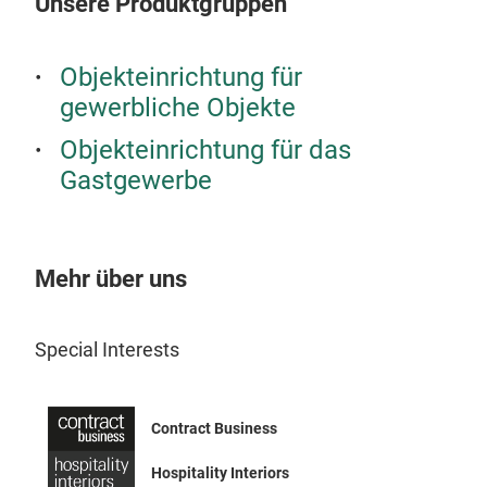
Unsere Produktgruppen
Ihr 
Pols
Objekteinrichtung für
Bezu
gewerbliche Objekte
Sie 
Best
Objekteinrichtung für das
hohe
Gastgewerbe
einf
Obje
lang
Mehr über uns
Kom
nach
Special Interests
Contract Business
Hospitality Interiors