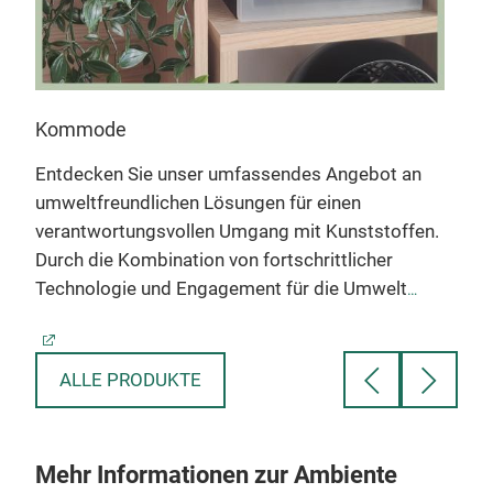
Kommode
Auf
Entdecken Sie unser umfassendes Angebot an
Ent
umweltfreundlichen Lösungen für einen
umwe
n.
verantwortungsvollen Umgang mit Kunststoffen.
ver
Durch die Kombination von fortschrittlicher
Durc
Technologie und Engagement für die Umwelt
Tec
reichen unsere Lösungen von der
reic
umweltfreundlichen Herstellung bis zum
umwe
re
innovativen Recycling. Entdecken Sie, wie unsere
inno
ALLE PRODUKTE
umweltfreundlichen Lösungen dazu beitragen,
umw
n
die Auswirkungen von Kunststoffen auf unseren
die 
Planeten zu reduzieren und gleichzeitig eine
Plan
Mehr Informationen zur Ambiente
grünere Zukunft zu fördern.
Diese kompakte
grün