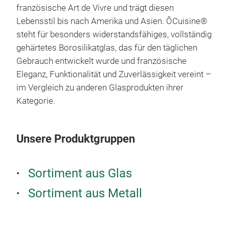
französische Art de Vivre und trägt diesen
ohne
Lebensstil bis nach Amerika und Asien. ÔCuisine®
Leis
steht für besonders widerstandsfähiges, vollständig
gepr
gehärtetes Borosilikatglas, das für den täglichen
Zuve
Gebrauch entwickelt wurde und französische
Schr
Eleganz, Funktionalität und Zuverlässigkeit vereint –
Seit
im Vergleich zu anderen Glasprodukten ihrer
Euro
Kategorie.
Mitt
Sale
Akti
PYR
Unsere Produktgruppen
star
unte
Edel
Inno
übe
Sortiment aus Glas
insp
Koc
Sortiment aus Metall
Ents
lan
Nr. 
Koll
Best
Pfa
Unb