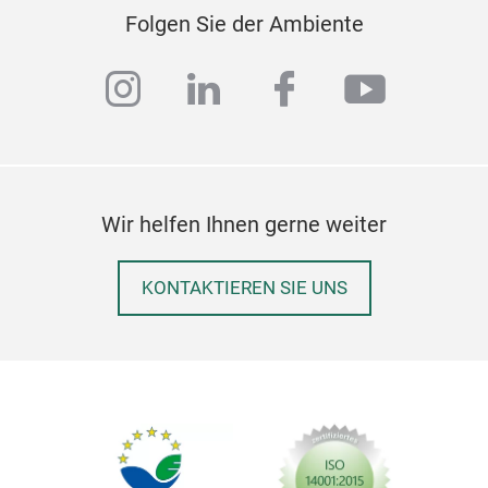
Tec
der 
Karb
Folgen Sie der Ambiente
Boro
PYRE
Ant
Airf
knus
instagram
linkedin
facebook
youtub
wer
Seri
Zube
der
im A
Anti
Lan
Ölbe
Eins
Wir helfen Ihnen gerne weiter
Zube
lei
KONTAKTIEREN SIE UNS
prak
Kar
auf 