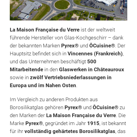
La Maison Française du Verre
ist der weltweit
führende Hersteller von Glas-Kochgeschirr – dank
der bekannten Marken
Pyrex®
und
ÔCuisine®
. Der
Hauptsitz befindet sich in
Vincennes (Frankreich)
,
und das Unternehmen beschäftigt
500
Mitarbeitende
in den
Glaswerken in Châteauroux
sowie in
zwölf Vertriebsniederlassungen in
Europa und im Nahen Osten
.
Im Vergleich zu anderen Produkten aus
Borosilikatglas gehören
Pyrex®
und
ÔCuisine®
zu
PYR
den Marken der
La Maison Française du Verre
. Die
Inno
Marke
Pyrex®
, gegründet im Jahr
1915
, ist bekannt
steh
für ihr
vollständig gehärtetes Borosilikatglas
, das
erst