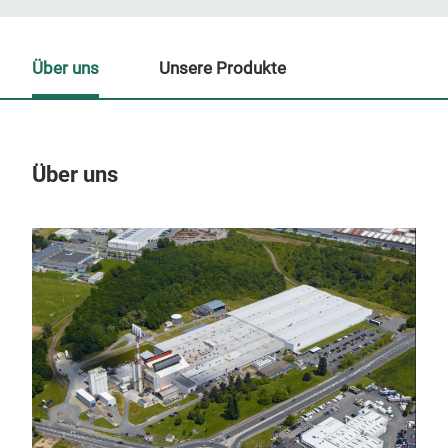
Über uns
Unsere Produkte
Über uns
Un