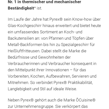
Nr. 1 in thermischer und mechanischer
ind
Beständigkeit
* ist.
revo
früh
Im Laufe der Jahre hat Pyrex® sein Know-how über
die 
Glas-Kochgeschirr hinaus erweitert und bietet heute
M
Maßs
ein umfassendes Sortiment an Koch- und
unse
Backutensilien an: von Pfannen und Töpfen über
Bere
Metall-Backformen bis hin zu Spezialgeschirr für
präs
Heißluftfritteusen. Dabei stellt die Marke die
robu
Bedürfnisse und Gewohnheiten der
Unse
Verbraucherinnen und Verbraucher konsequent in
Boro
den Mittelpunkt ihrer Innovationen – für das
Sac
Vorbereiten, Kochen, Aufbewahren, Servieren und
Tem
Mitnehmen. So verbindet Pyrex® Praktikabilität,
übe
Langlebigkeit und Stil auf ideale Weise.
(na
Neben Pyrex® gehört auch die Marke ÔCuisine®
Übe
zur Unternehmensgruppe. Sie verkörpert das
oder