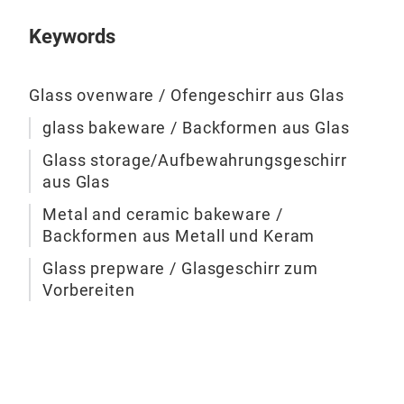
aus 
Gar
PFAS
Keywords
Bes
mach
Leb
–40 
Basi
Tem
wurd
Glass ovenware / Ofengeschirr aus Glas
EN 
Bedü
glass bakeware / Backformen aus Glas
Lei
Nutz
Edel
Glass storage/Aufbewahrungsgeschirr
haft
aus Glas
oder
Metal and ceramic bakeware /
habe
Backformen aus Metall und Keram
Ede
Glass prepware / Glasgeschirr zum
ang
PYR
Vorbereiten
Allt
Koc
ein
mac
Wärm
Bed
Herd
zu s
ist 