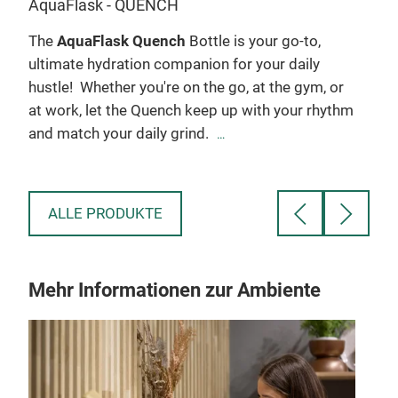
AquaFlask - QUENCH
Aqu
The
AquaFlask Quench
Bottle is your go-to,
Col
ultimate hydration companion for your daily
of c
an
hustle!
Whether you're on the go, at the gym, or
Flip
at work, let the Quench keep up with your rhythm
hydr
and match your daily grind.
What
Stay energized, stay refreshed, and power
Aqua
o
through your day with confidence. Fuel your
ot
hustle with the AquaFlask Quench!
ALLE PRODUKTE
The
Mehr Informationen zur Ambiente