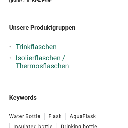
grade
and
BPA Free
.
The
ulti
hust
work
Unsere Produktgruppen
matc
Stay
your
Trinkflaschen
Aqu
Isolierflaschen /
Thermosflaschen
Keywords
Water Bottle
Flask
AquaFlask
Insulated bottle
Drinking bottle