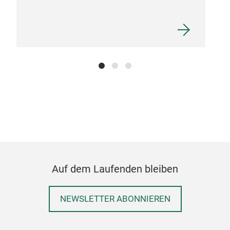
Avai
bow
M
Nef
Bati
Auf dem Laufenden bleiben
Avai
NEWSLETTER ABONNIEREN
cm, 