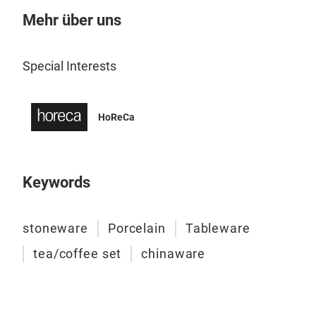
Mehr über uns
Special Interests
Flu
HoReCa
Flut
skil
colo
Keywords
expe
stoneware
Porcelain
Tableware
Avai
M
tea/coffee set
chinaware
bowl