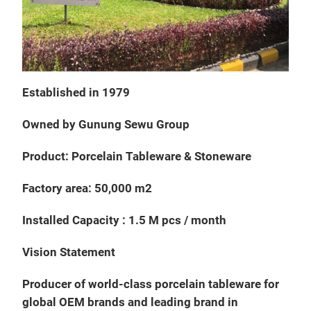
Ston
M
Established in 1979
Owned by
Gunung
Sewu
Group
Product: Porcelain Tableware & Stoneware
Factory area: 50,000 m2
ZEN
Zen 
Installed Capacity : 1.5 M pcs / month
colo
Vision Statement
into
Producer of world-class porcelain tableware for
global OEM brands and leading brand in
Crea