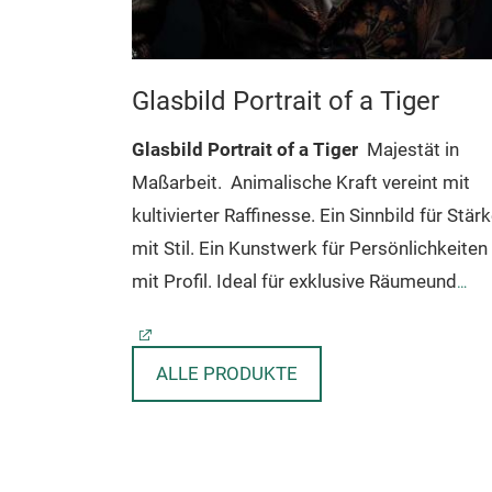
Girl
Glasbild Portrait of a Tiger
malistische
Glasbild Portrait of a Tiger
Majestät in
xturierten
Maßarbeit.
Animalische Kraft vereint mit
n Naturtönen.
kultivierter Raffinesse. Ein Sinnbild für Stär
Wohn- und
mit Stil. Ein Kunstwerk für Persönlichkeiten
Dieses
mit Profil. Ideal für exklusive Räumeund
ild ist ein
elegante Office.
Kunstdruck auf
edes Büro
Sicherheitsglas
Dieses moderne und
ALLE PRODUKTE
ge Leinwand
hochwertige Glasbild ist ein Highlight für
spannt. Das
jeden Wohnraum, jedes Büro und jede
eten
Lounge. Das Motiv ist ein Digitaldruck hinte
igen Farben
4 mm Sicherheitsglas. Auf der Rückseite