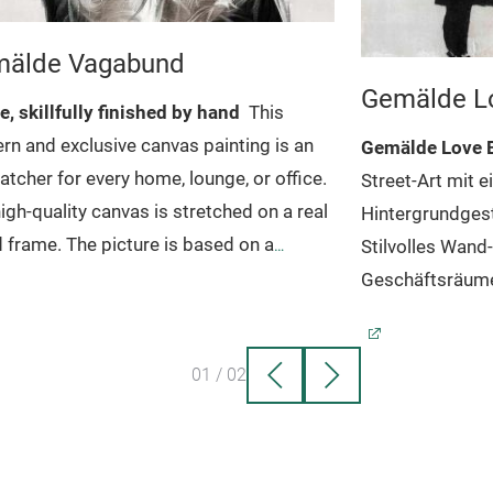
älde Vagabund
Gemälde Lo
e, skillfully finished by hand
This
n and exclusive canvas painting is an
Gemälde Love B
atcher for every home, lounge, or office.
Street-Art mit e
igh-quality canvas is stretched on a real
Hintergrundgest
frame. The picture is based on a
Stilvolles Wand
e/digital print, which is manually refined
Geschäftsräum
killfully finished by trained artists.
Each
moderne und exk
painted picture will show minor
Blickfang für j
01
/
02
tions in colour or shape which represent
und jede Loung
niqueness of the painting. Our
ist auf einen E
mers highly value the individual
Gemälde wird v
cter and the quality of our paintings.
Künstlern in bri