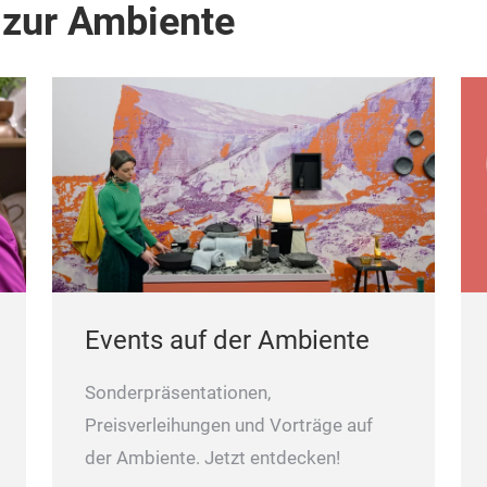
 zur Ambiente
For e
be su
ld
setti
the d
s
Events auf der Ambiente
Sonderpräsentationen,
Preisverleihungen und Vorträge auf
der Ambiente. Jetzt entdecken!