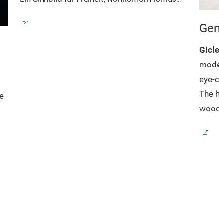
und Charakterstärke. Perfekt für moderne
Gem
Lofts oder, kreative.
Kunstdruck auf
Sicherheitsglas
Dieses moderne und
Gicle
hochwertige Glasbild ist ein Highlight für
moder
jeden Wohnraum, jedes Büro und jede
eye-c
Lounge. Das Motiv ist ein Digitaldruck hinter
The h
ke
4 mm Sicherheitsglas. Auf der Rückseite
wood 
befinden sich zwei stabile Aufhänger. Fertig
giclé
montiert scheint das brillante Hochglanz-Bild
and s
rahmenlos vor der Wand zu schweben.
hand-
Bedingt durch verschiedene
varia
Bildschirm-/Display-Einstellungen kommt es
the u
bei der Darstellung des Bildmaterials zu
custo
r
leichten Farbabweichungen.
chara