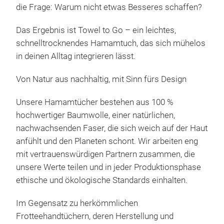
Jubi
die Frage: Warum nicht etwas Besseres schaffen?
bege
M
Das Ergebnis ist Towel to Go – ein leichtes,
es b
schnelltrocknendes Hamamtuch, das sich mühelos
komp
in deinen Alltag integrieren lässt.
und 
ulti
Von Natur aus nachhaltig, mit Sinn fürs Design
🧳 R
schn
Unsere Hamamtücher bestehen aus 100 %
und 
hochwertiger Baumwolle, einer natürlichen,
✨ Vi
nachwachsenden Faser, die sich weich auf der Haut
Über
anfühlt und den Planeten schont. Wir arbeiten eng
Camp
mit vertrauenswürdigen Partnern zusammen, die
🎒 K
unsere Werte teilen und in jeder Produktionsphase
pass
ethische und ökologische Standards einhalten.
für 
Fun
Im Gegensatz zu herkömmlichen
ein 
Frotteehandtüchern, deren Herstellung und