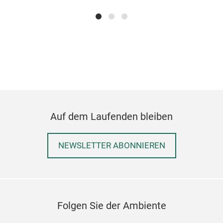
ind
als 
Verp
an k
Funk
Saun
Fir
oder
und 
Bran
✔️ W
✔️ P
Auf dem Laufenden bleiben
Pfle
✔️ 
NEWSLETTER ABONNIEREN
Prem
Ihre
Unse
nur 
Vere
Folgen Sie der Ambiente
Mark