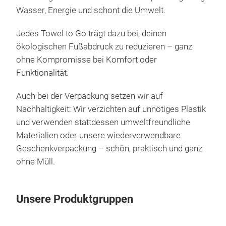
🌿 U
Das 
Wasser, Energie und schont die Umwelt.
recy
Wan
mach
Mehr
Jedes Towel to Go trägt dazu bei, deinen
Einp
Wir 
ökologischen Fußabdruck zu reduzieren – ganz
📏 
Tow
ohne Kompromisse bei Komfort oder
🧼 E
mit 
Funktionalität.
der 
Öff
M
näch
Auch bei der Verpackung setzen wir auf
Kim
Nachhaltigkeit: Wir verzichten auf unnötiges Plastik
ode
und verwenden stattdessen umweltfreundliche
Einf
Materialien oder unsere wiederverwendbare
beq
Geschenkverpackung – schön, praktisch und ganz
das 
ohne Müll.
Weih
Mutt
Jubi
Unsere Produktgruppen
bege
Baum