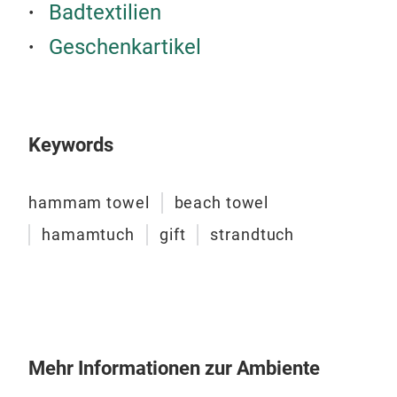
schn
Badtextilien
Out
Geschenkartikel
Waru
🧳 R
schn
und 
Sam
Keywords
✨ Vi
Dein
Über
☀️
S
Spa,
hammam towel
beach towel
Wint
der 
Som
hamamtuch
gift
strandtuch
🎒 K
Stüc
pass
Viel
für 
Tuch
Fun
M
Fitn
ein 
küh
geli
Mehr Informationen zur Ambiente
💧 S
🏖️ 
Bau