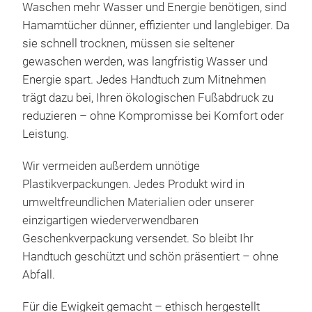
geli
Waschen mehr Wasser und Energie benötigen, sind
🏖️ 
Hamamtücher dünner, effizienter und langlebiger. Da
Tuch
sie schnell trocknen, müssen sie seltener
🌿 U
gewaschen werden, was langfristig Wasser und
Neo
mach
Energie spart. Jedes
Handtuch zum Mitnehmen
Pin
Einp
trägt dazu bei, Ihren ökologischen Fußabdruck zu
Ges
📏 
reduzieren – ohne Kompromisse bei Komfort oder
Das 
🧼 E
Leistung.
Tür
der 
Zwei
Wir vermeiden außerdem unnötige
näch
auc
Plastikverpackungen. Jedes Produkt wird in
Ges
umweltfreundlichen Materialien oder unserer
ist?
einzigartigen wiederverwendbaren
Mutt
M
Geschenkverpackung versendet. So bleibt Ihr
Jubi
Handtuch geschützt und schön präsentiert – ohne
bege
Abfall.
Baum
schn
Für die Ewigkeit gemacht – ethisch hergestellt