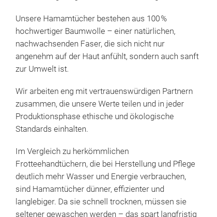
Out
Waru
Unsere Hamamtücher bestehen aus 100 %
🧳 R
hochwertiger Baumwolle – einer natürlichen,
schn
nachwachsenden Faser, die sich nicht nur
und 
angenehm auf der Haut anfühlt, sondern auch sanft
✨ Vi
zur Umwelt ist.
Lieg
Wir arbeiten eng mit vertrauenswürdigen Partnern
Pool
zusammen, die unsere Werte teilen und in jeder
oder
Produktionsphase ethische und ökologische
🎒 K
Standards einhalten.
pass
für 
Im Vergleich zu herkömmlichen
Fun
Frotteehandtüchern, die bei Herstellung und Pflege
ein 
deutlich mehr Wasser und Energie verbrauchen,
geli
sind Hamamtücher dünner, effizienter und
TIE
🏖️ 
langlebiger. Da sie schnell trocknen, müssen sie
Kim
Tuch
seltener gewaschen werden – das spart langfristig
rec