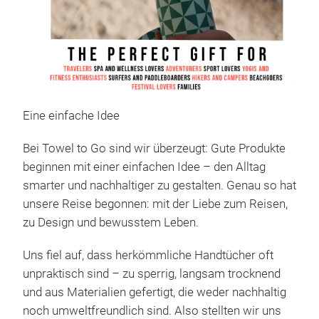
Eine einfache Idee
Bei Towel to Go sind wir überzeugt: Gute Produkte
beginnen mit einer einfachen Idee – den Alltag
smarter und nachhaltiger zu gestalten. Genau so hat
Tow
unsere Reise begonnen: mit der Liebe zum Reisen,
rec
zu Design und bewusstem Leben.
Das 
Tür
Uns fiel auf, dass herkömmliche Handtücher oft
das 
unpraktisch sind – zu sperrig, langsam trocknend
Weih
und aus Materialien gefertigt, die weder nachhaltig
Mutt
noch umweltfreundlich sind. Also stellten wir uns