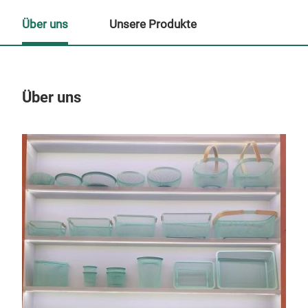
Über uns
Unsere Produkte
Über uns
Un