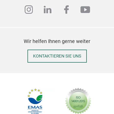
instagram
linkedin
facebook
youtub
Wir helfen Ihnen gerne weiter
KONTAKTIEREN SIE UNS
Ove
Ove