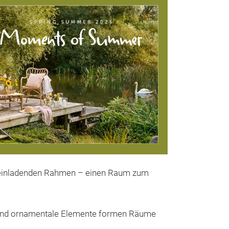
en einladenden Rahmen – einen Raum zum
Outdoor
Das fasziniere
en und ornamentale Elemente formen Räume
von Ib Laursen b