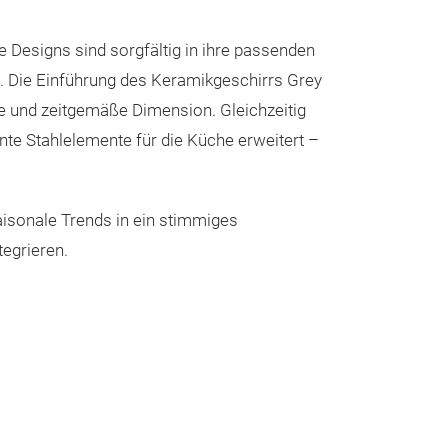
den Garten, die
e Designs sind sorgfältig in ihre passenden
Koloniegarten, 
. Die Einführung des Keramikgeschirrs Grey
Gewächshaus zu
le und zeitgemäße Dimension. Gleichzeitig
finden Sie alles
nte Stahlelemente für die Küche erweitert –
Vasen, Gartenw
Messeneuheit
Gießkannen bis 
schönen Artike
 saisonale Trends in ein stimmiges
neuesten Trends
tegrieren.
die schönsten M
Oase haben.