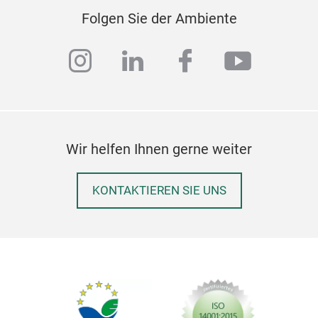
cer
Folgen Sie der Ambiente
cer
instagram
linkedin
facebook
youtub
Wir helfen Ihnen gerne weiter
KONTAKTIEREN SIE UNS