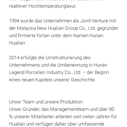
reaktiver Hochtemperaturglasur.
Col
gla
1994 wurde das Unternehmen als Joint Venture mit
Colo
der Malaysia New Hualian Group Co., Ltd. gegründet
Matt
und firmierte fortan unter dem Namen Hunan
Orga
Hualian.
3 co
2014 erfolgte die Umstrukturierung des
Unternehmens und die Umbenennung in Hunan
M
Legend Porcelain Industry Co., Ltd. – der Beginn
eines neuen Kapitels unserer Geschichte.
Unser Team und unsere Produktion
Unser Gründer, das Managementteam und über 80
% unserer Mitarbeiter arbeiten seit vielen Jahren für
Hualian und verfügen daher über umfassende