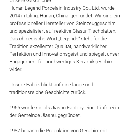
Unsere Geschichte
Hunan Legend Porcelain Industry Co., Ltd. wurde
Blue
2014 in Liling, Hunan, China, gegründet. Wir sind ein
professioneller Hersteller von Steinzeuggeschirr
Wate
und spezialisiert auf reaktive Glasur-Tischplatten.
Big 
Das chinesische Wort „Legende“ steht für die
Hand
Tradition exzellenter Qualität, handwerklicher
Perfektion und Innovationsgeist und spiegelt unser
M
Engagement für hochwertiges Keramikgeschirr
wider.
Unsere Fabrik blickt auf eine lange und
traditionsreiche Geschichte zurück.
1966 wurde sie als Jiashu Factory, eine Töpferei in
der Gemeinde Jiashu, gegründet.
1987 begann die Produktion von Geschirr mit