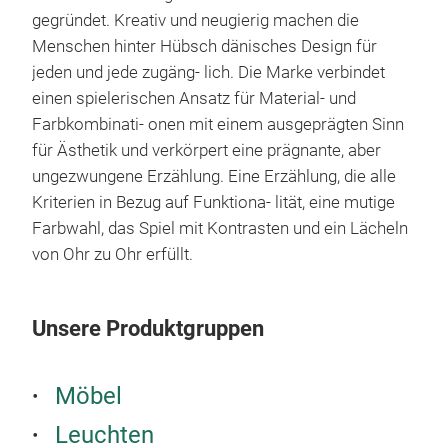
gegründet. Kreativ und neugierig machen die
Menschen hinter Hübsch dänisches Design für
jeden und jede zugäng- lich. Die Marke verbindet
einen spielerischen Ansatz für Material- und
Farbkombinati- onen mit einem ausgeprägten Sinn
für Ästhetik und verkörpert eine prägnante, aber
Rem
ungezwungene Erzählung. Eine Erzählung, die alle
Kriterien in Bezug auf Funktiona- lität, eine mutige
Ein
Farbwahl, das Spiel mit Kontrasten und ein Lächeln
der 
von Ohr zu Ohr erfüllt.
Beig
60er
gesc
Unsere Produktgruppen
Ober
wirf
die 
Möbel
Vari
Leuchten
weni