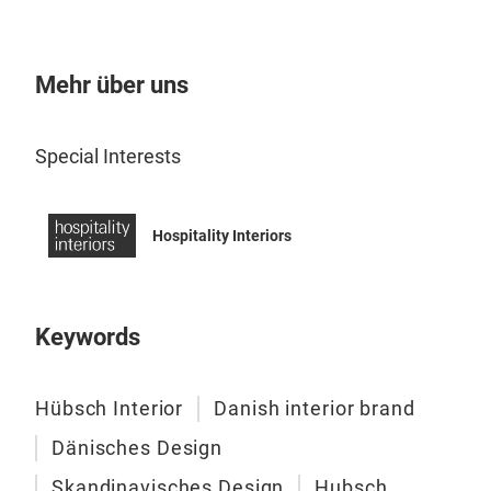
ent
Mehr über uns
Special Interests
Hospitality Interiors
Keywords
Lay
Hübsch Interior
Danish interior brand
Lern
Begl
Dänisches Design
aus 
Skandinavisches Design
Hubsch