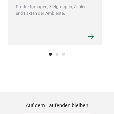
Produktgruppen, Zielgruppen, Zahlen
und Fakten der Ambiente.
Mer
Ein 
Merg
grap
beso
Büch
nach
Eich
währ
Merg
zert
für 
heru
Auf dem Laufenden bleiben
Abe
unte