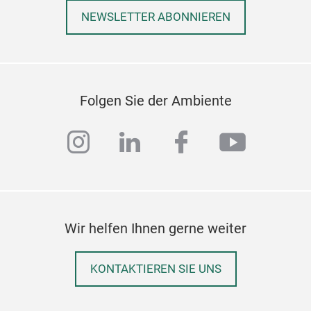
NEWSLETTER ABONNIEREN
Folgen Sie der Ambiente
instagram
linkedin
facebook
youtub
Aru
Lich
Tisc
sanf
Wir helfen Ihnen gerne weiter
Ihr 
Berü
KONTAKTIEREN SIE UNS
zu a
konz