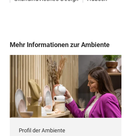
Ihre
Hauc
Kiss
Sitz
den 
prak
Mehr Informationen zur Ambiente
verw
einl
tägl
Profil der Ambiente