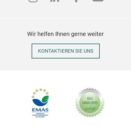
Wir helfen Ihnen gerne weiter
KONTAKTIEREN SIE UNS
HOT
HOT
HO
insta
M