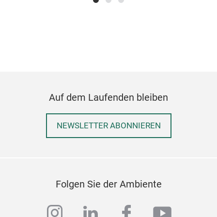
HOT
Gas
Auf dem Laufenden bleiben
Feu
und
Betr
NEWSLETTER ABONNIEREN
Fes
eins
Vid
off
M
Folgen Sie der Ambiente
instagram
linkedin
facebook
youtub