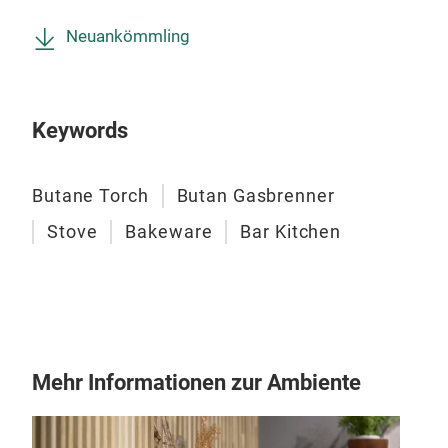
Neuankömmling
HOT
Gasb
Keywords
Ein
Flam
Butane Torch
Butan Gasbrenner
Fla
Fla
Stove
Bakeware
Bar Kitchen
Dau
Sich
M
Far
http
si=
Mehr Informationen zur Ambiente