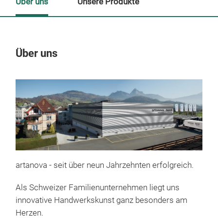
Über uns
Unsere Produkte
Über uns
Un
M
artanova - seit über neun Jahrzehnten erfolgreich.
Als Schweizer Familienunternehmen liegt uns
innovative Handwerkskunst ganz besonders am
Herzen.