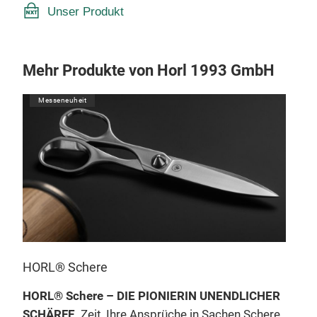
Unser Produkt
Mehr Produkte von Horl 1993 GmbH
Messeneuheit
M
HO
HORL® Schere
Der
HORL® Schere – DIE PIONIERIN UNENDLICHER
Pion
SCHÄRFE
Zeit, Ihre Ansprüche in Sachen Schere