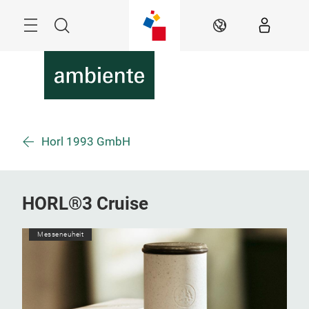
Überspringen
Menü
Suche
DE
Horl 1993 GmbH
HORL®3 Cruise
Messeneuheit