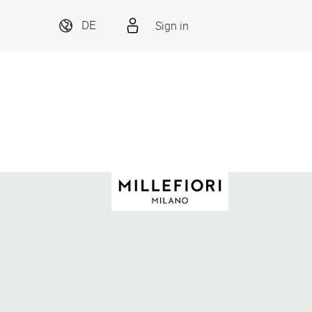
Sign in
DE