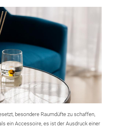
Millefiori 
Die ikonischen D
Farben, Elegan
Duftarchitekture
gesetzt, besondere Raumdüfte zu schaffen,
beschreiben wie 
ls ein Accessoire, es ist der Ausdruck einer