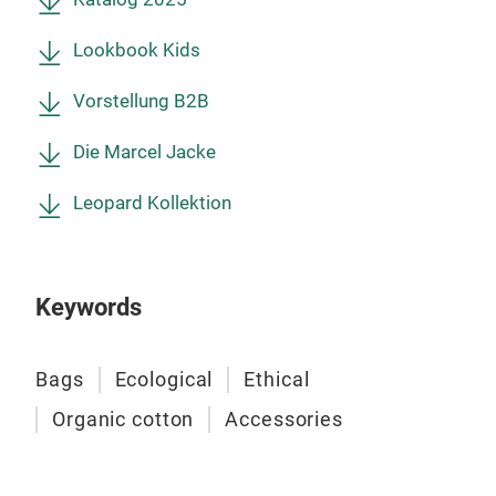
alle
Shop
Lookbook Kids
zwei
Tas
Vorstellung B2B
GOTS
Die Marcel Jacke
Bedi
Leopard Kollektion
Osc
Osca
Kund
Keywords
erm
über
Bio-
Bags
Ecological
Ethical
Auss
Organic cotton
Accessories
sich
Reiß
die 