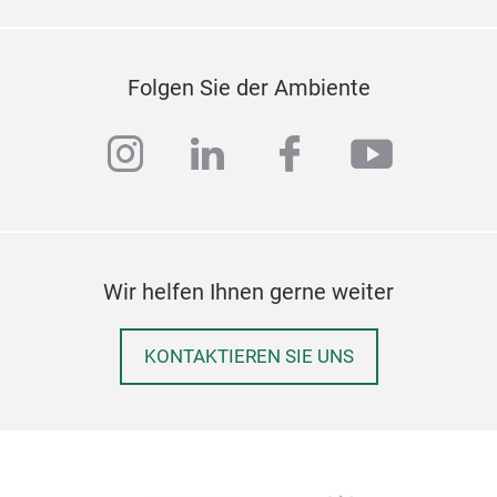
Acc
Par
(SSM
Folgen Sie der Ambiente
von 
DELH
instagram
linkedin
facebook
youtub
drei
gara
Schu
hoc
Wir helfen Ihnen gerne weiter
KONTAKTIEREN SIE UNS