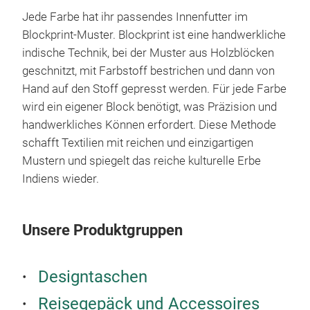
hoc
Jede Farbe hat ihr passendes Innenfutter im
Blockprint-Muster. Blockprint ist eine handwerkliche
indische Technik, bei der Muster aus Holzblöcken
geschnitzt, mit Farbstoff bestrichen und dann von
Hand auf den Stoff gepresst werden. Für jede Farbe
wird ein eigener Block benötigt, was Präzision und
handwerkliches Können erfordert. Diese Methode
schafft Textilien mit reichen und einzigartigen
Mustern und spiegelt das reiche kulturelle Erbe
Indiens wieder.
And
Hind
Unsere Produktgruppen
hat 
Mis
Tasc
Designtaschen
der 
Reisegepäck und Accessoires
pass
Der 