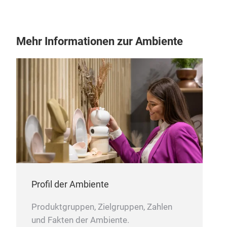
Die 
eine
Jute
Mehr Informationen zur Ambiente
biol
Baum
Folg
von 
Ver
Ver
Hers
wer
Swa
herg
Frau
Profil der Ambiente
eins
und 
Produktgruppen, Zielgruppen, Zahlen
dem 
und Fakten der Ambiente.