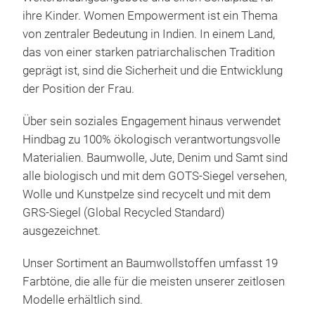
wird
ihre Kinder. Women Empowerment ist ein Thema
Baum
von zentraler Bedeutung in Indien. In einem Land,
Form
das von einer starken patriarchalischen Tradition
könn
Der 
geprägt ist, sind die Sicherheit und die Entwicklung
und 
Umw
der Position der Frau.
trag
Ver
wid
Res
Über sein soziales Engagement hinaus verwendet
Unse
Arb
Hindbag zu 100% ökologisch verantwortungsvolle
insb
Materialien. Baumwolle, Jute, Denim und Samt sind
Ethi
alle biologisch und mit dem GOTS-Siegel versehen,
Acc
Wolle und Kunstpelze sind recycelt und mit dem
Par
GRS-Siegel (Global Recycled Standard)
(SSM
ausgezeichnet.
von 
DELH
Unser Sortiment an Baumwollstoffen umfasst 19
drei
Farbtöne, die alle für die meisten unserer zeitlosen
gara
Modelle erhältlich sind.
Schu