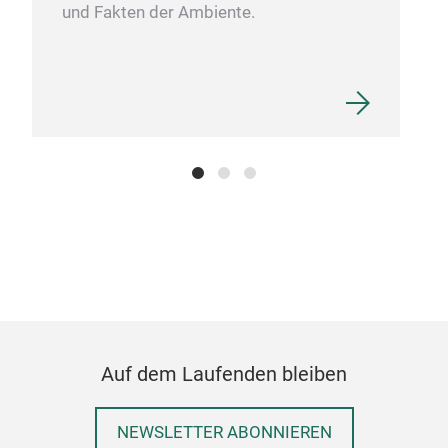
und Fakten der Ambiente.
Gla
• Mu
brew
• Pr
and 
• Fo
Auf dem Laufenden bleiben
qual
M
NEWSLETTER ABONNIEREN