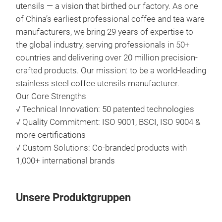
utensils — a vision that birthed our factory. As one
of China’s earliest professional coffee and tea ware
manufacturers, we bring 29 years of expertise to
the global industry, serving professionals in 50+
countries and delivering over 20 million precision-
crafted products. Our mission: to be a world-leading
stainless steel coffee utensils manufacturer.
Our Core Strengths
√ Technical Innovation: 50 patented technologies
Stee
√ Quality Commitment: ISO 9001, BSCI, ISO 9004 &
more certifications
• Pr
√ Custom Solutions: Co-branded products with
• Ea
1,000+ international brands
coar
• Du
per
Unsere Produktgruppen