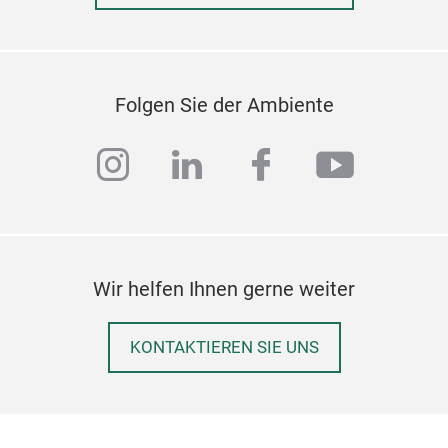
Folgen Sie der Ambiente
instagram
linkedin
facebook
youtub
Cof
• Ea
brew
Wir helfen Ihnen gerne weiter
• Mu
and 
KONTAKTIEREN SIE UNS
• Pr
stai