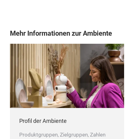
Mehr Informationen zur Ambiente
Sta
• Wo
stai
• Pe
for 
• Fi
capa
Profil der Ambiente
Produktgruppen, Zielgruppen, Zahlen