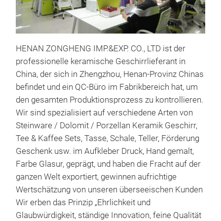
HENAN ZONGHENG IMP.&EXP. CO., LTD ist der
professionelle keramische Geschirrlieferant in
China, der sich in Zhengzhou, Henan-Provinz Chinas
befindet und ein QC-Büro im Fabrikbereich hat, um
den gesamten Produktionsprozess zu kontrollieren.
Wir sind spezialisiert auf verschiedene Arten von
HAN
Steinware / Dolomit / Porzellan Keramik Geschirr,
HAN
Tee & Kaffee Sets, Tasse, Schale, Teller, Förderung
10,
Geschenk usw. im Aufkleber Druck, Hand gemalt,
7,5'
Farbe Glasur, geprägt, und haben die Fracht auf der
8,2
ganzen Welt exportiert, gewinnen aufrichtige
5,5
Wertschätzung von unseren überseeischen Kunden
12o
Wir erben das Prinzip „Ehrlichkeit und
Glaubwürdigkeit, ständige Innovation, feine Qualität
M