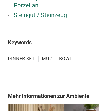
Porzellan
10,
7,5'
Steingut / Steinzeug
8,2
5,5
12o
M
Keywords
DINNER SET
MUG
BOWL
Mehr Informationen zur Ambiente