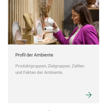
DIN
DIN
10,
7,5'
Profil der Ambiente
8,2
Produktgruppen, Zielgruppen, Zahlen
5,5
und Fakten der Ambiente.
12o