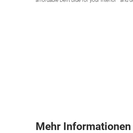
affordable Delft Blue for your interior—and d
Mehr Informationen