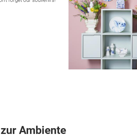
on't forget our souvenirs!
 zur Ambiente