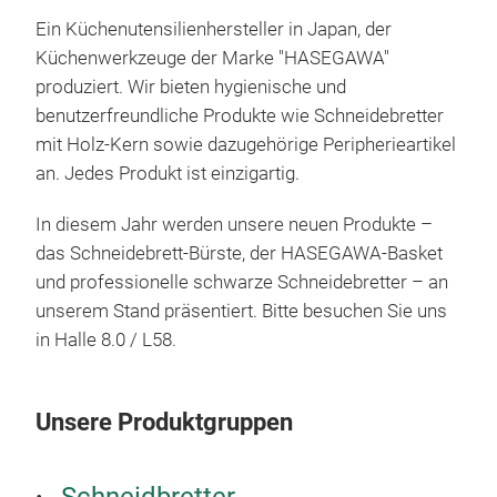
schw
Ein Küchenutensilienhersteller in Japan, der
Seit
Küchenwerkzeuge der Marke
"HASEGAWA"
es s
produziert. Wir bieten hygienische und
Tem
benutzerfreundliche Produkte wie Schneidebretter
Spül
mit Holz-Kern sowie dazugehörige Peripherieartikel
präs
an. Jedes Produkt ist einzigartig.
ans
In diesem Jahr werden unsere neuen Produkte –
das Schneidebrett-Bürste, der
HASEGAWA-Basket
und professionelle schwarze Schneidebretter – an
unserem Stand präsentiert. Bitte besuchen Sie uns
in Halle 8.0 / L58.
Pro
Unsere Produktgruppen
Die
verf
leic