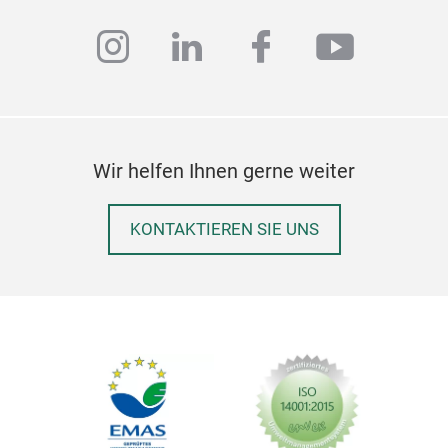
eine
effe
instagram
linkedin
facebook
youtub
läng
Ausf
Schn
glät
Obe
Wir helfen Ihnen gerne weiter
Tech
wide
KONTAKTIEREN SIE UNS
aufg
Leis