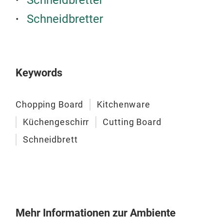
Schneidbretter
häl
Es i
Schneidbretter
Schä
ver
Wide
Keywords
Chopping Board
Kitchenware
Küchengeschirr
Cutting Board
Pro-
Schneidbrett
Dies
Seri
erhä
Holz
star
Mehr Informationen zur Ambiente