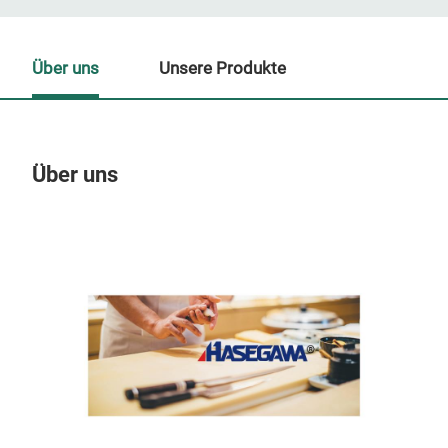
Über uns
Unsere Produkte
Über uns
Un
M
Pro-
Dies