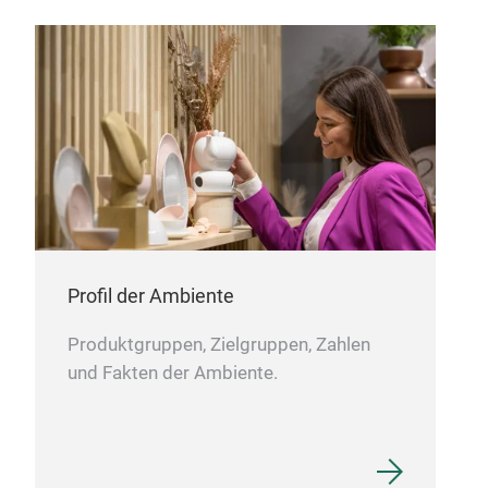
Hob
Non
Viel
Profil der Ambiente
Schn
Geg
Produktgruppen, Zielgruppen, Zahlen
plat
und Fakten der Ambiente.
nass
hygi
Öff
helf