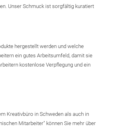
sen. Unser Schmuck ist sorgfältig kuratiert
selection of tre
transition from 
Our earrings a
occasion with fl
our collection a
dukte hergestellt werden und welche
to elevate your 
eitern ein gutes Arbeitsumfeld, damit sie
lead, cadmium, a
tarbeitern kostenlose Verpflegung und ein
rem Kreativbüro in Schweden als auch in
pinischen Mitarbeiter" können Sie mehr über