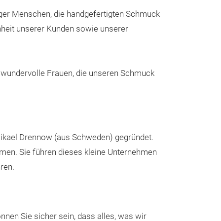
iger Menschen, die handgefertigten Schmuck
denheit unserer Kunden sowie unserer
 wundervolle Frauen, die unseren Schmuck
ikael Drennow (aus Schweden) gegründet.
men. Sie führen dieses kleine Unternehmen
ren.
Ohrringe
önnen Sie sicher sein, dass alles, was wir
At Timi of Swed