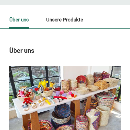
Über uns
Unsere Produkte
Über uns
Un