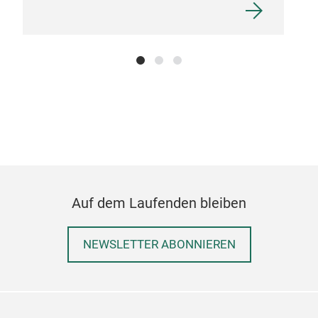
Auf dem Laufenden bleiben
Han
NEWSLETTER ABONNIEREN
Trad
rang
Frui