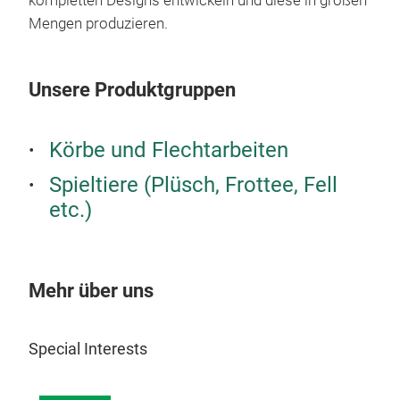
kompletten Designs entwickeln und diese in großen
sea/
Mengen produzieren.
Unsere Produktgruppen
Körbe und Flechtarbeiten
Spieltiere (Plüsch, Frottee, Fell
etc.)
Mehr über uns
Special Interests
Kan