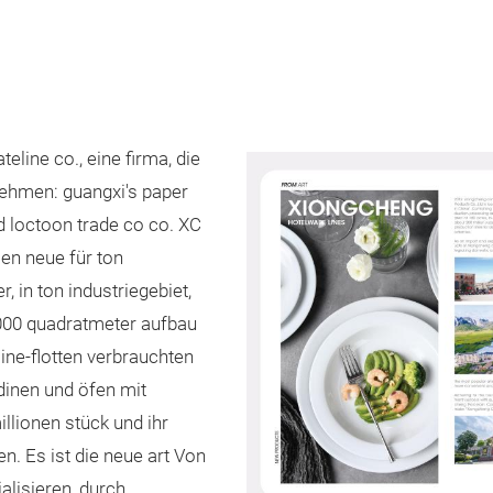
line co., eine firma, die
ehmen: guangxi's paper
d loctoon trade co co. XC
en neue für ton
 in ton industriegebiet,
000 quadratmeter aufbau
irline-flotten verbrauchten
dinen und öfen mit
llionen stück und ihr
en. Es ist die neue art Von
alisieren, durch