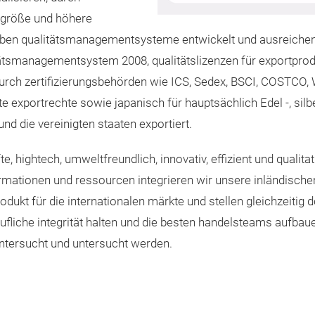
 größe und höhere
ben qualitätsmanagementsysteme entwickelt und ausreichend 
itätsmanagementsystem 2008, qualitätslizenzen für exportprod
ch zertifizierungsbehörden wie ICS, Sedex, BSCI, COSTCO, 
te exportrechte sowie japanisch für hauptsächlich Edel -, sil
 und die vereinigten staaten exportiert.
äfte, hightech, umweltfreundlich, innovativ, effizient und quali
ormationen und ressourcen integrieren wir unsere inländisch
rodukt für die internationalen märkte und stellen gleichzeitig
ufliche integrität halten und die besten handelsteams aufbaue
ntersucht und untersucht werden.