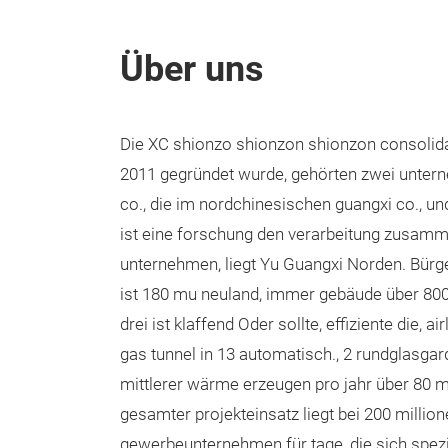
Über uns
Die XC shionzo shionzon shionzon consolidate
2011 gegründet wurde, gehörten zwei untern
co., die im nordchinesischen guangxi co., un
ist eine forschung den verarbeitung zusamm
unternehmen, liegt Yu Guangxi Norden. Bürger,
ist 180 mu neuland, immer gebäude über 80
drei ist klaffend Oder sollte, effiziente die, a
gas tunnel in 13 automatisch., 2 rundglasgar
mittlerer wärme erzeugen pro jahr über 80 mi
gesamter projekteinsatz liegt bei 200 million
gewerbeunternehmen für tage, die sich spezi