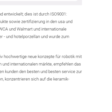
30pcs）10.5"dinn
entwickelt; dies ist durch ISO9001:
9"soup plate, 
ukte sowie zertifizierung in den usa und
WCA und Walmart und internationale
ber - und hotelporzellan und wurde zum
tativ hochwertige neue konzepte für robotik mit
en und internationalen märkte, empfehlen das
 den kunden den besten und besten service zur
n, konzentrieren sich auf die keramik-
MUGS