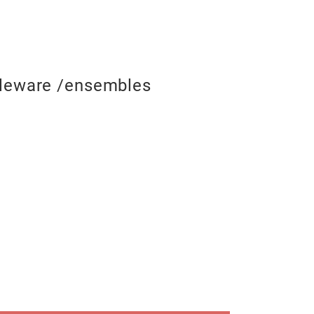
Mugs
bleware /ensembles