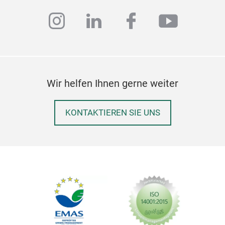
grou
instagram
linkedin
facebook
youtub
Plan
A co
A ha
An a
Wir helfen Ihnen gerne weiter
KONTAKTIEREN SIE UNS