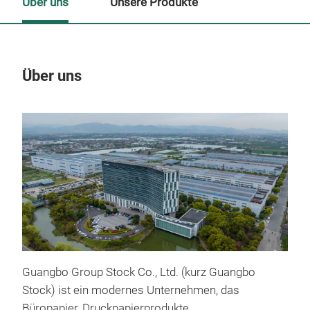
Über uns
Unsere Produkte
Über uns
Un
M
Guangbo Group Stock Co., Ltd. (kurz Guangbo
Stock) ist ein modernes Unternehmen, das
Büropapier, Druckpapierprodukte,