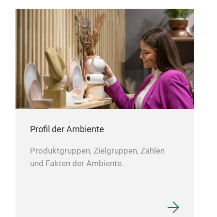
Not
Vibr
domi
to m
the 
so t
make
Tow
M
Fab
Frid
Profil der Ambiente
Floc
Produktgruppen, Zielgruppen, Zahlen
Wav
und Fakten der Ambiente.
Sha
PU 
har