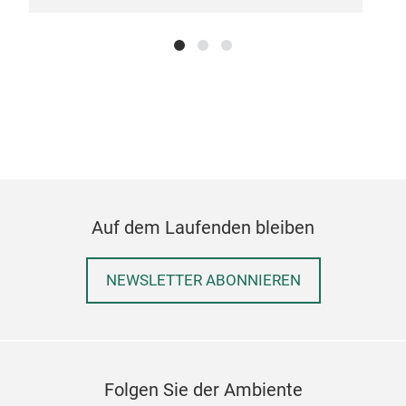
Auf dem Laufenden bleiben
NEWSLETTER ABONNIEREN
stat
Big 
The 
blen
Folgen Sie der Ambiente
with