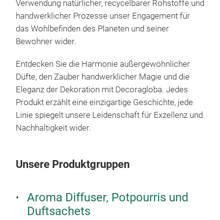
Verwendung natürlicher, recycelbarer Rohstoffe und
Äst
eine
handwerklicher Prozesse unser Engagement für
001 
Cor
Kop
das Wohlbefinden des Planeten und seiner
holz
Her
Bewohner wider.
DEC
Kop
Basi
Her
Entdecken Sie die Harmonie außergewöhnlicher
Uns
Bas
Sinn
Düfte, den Zauber handwerklicher Magie und die
herg
eine
Eleganz der Dekoration mit Decoragloba. Jedes
25 e
Cor
Erfa
Produkt erzählt eine einzigartige Geschichte, jede
sich
Kop
Sinn
Linie spiegelt unsere Leidenschaft für Exzellenz und
Arom
Her
ele
Nachhaltigkeit wider.
Desi
AL 
Bas
sorg
einf
Zitr
Nach
Coll
steh
Cort
auf 
Unsere Produktgruppen
mit 
Zede
Duft
Porz
Regi
Leb
Kop
wie
lebe
Zit
Her
Aroma Diffuser, Potpourris und
zur 
Expe
Feig
CA
Bas
Duftsachets
die 
Gesc
gesü