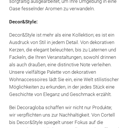
sorgfältig ausgearbeitet, um Ihre Umgebung in eine
Unse
Cort
Oase fesselnder Aromen zu verwandeln.
Scha
Kop
nur 
Her
Decor&Style:
sond
Kop
Bas
Umg
Her
Decor&Style ist mehr als eine Kollektion; es ist ein
Por
Bas
Cort
Ausdruck von Stil in jedem Detail. Von dekorativen
defi
Duft
Kerzen, die elegant beleuchten, bis zu Laternen und
Cort
das 
Kop
Fackeln, die Ihren Veranstaltungen, sowohl drinnen
Blu
har
Her
als auch draußen, eine distinctive Note verleihen.
Kop
Wel
Bas
Unsere vielfältige Palette von dekorativen
Her
COR
Wohnaccessoires lädt Sie ein, eine Welt stilistischer
Bas
Cort
Jede
Möglichkeiten zu erkunden, in der jedes Stück eine
fruc
herg
Geschichte von Eleganz und Geschmack erzählt.
Cort
Kop
dein
Kop
Her
Bei Decoragloba schaffen wir nicht nur Produkte;
Düft
Her
Basi
wir verpflichten uns zur Nachhaltigkeit. Von Cortell
nur 
Euk
bis Decor&Style spiegelt unser Fokus auf die
werd
Bas
Cort