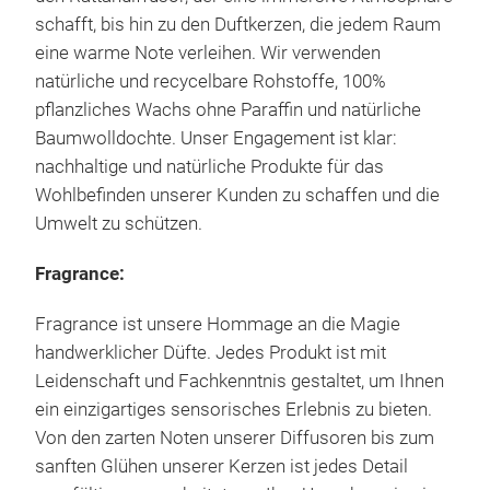
defi
Cort
schafft, bis hin zu den Duftkerzen, die jedem Raum
das 
Blu
eine warme Note verleihen. Wir verwenden
har
Kop
natürliche und recycelbare Rohstoffe, 100%
eine
Her
pflanzliches Wachs ohne Paraffin und natürliche
CORT
Bas
Baumwolldochte. Unser Engagement ist klar:
den
nachhaltige und natürliche Produkte für das
ein
Cort
Wohlbefinden unserer Kunden zu schaffen und die
gewä
Kop
Umwelt zu schützen.
nich
Her
sich
Euk
Fragrance:
ein
Bas
- Ba
Fragrance ist unsere Hommage an die Magie
Cort
handwerklicher Düfte. Jedes Produkt ist mit
holz
Leidenschaft und Fachkenntnis gestaltet, um Ihnen
COR
Kop
ein einzigartiges sensorisches Erlebnis zu bieten.
Her
Von den zarten Noten unserer Diffusoren bis zum
Phi
Bas
sanften Glühen unserer Kerzen ist jedes Detail
der 