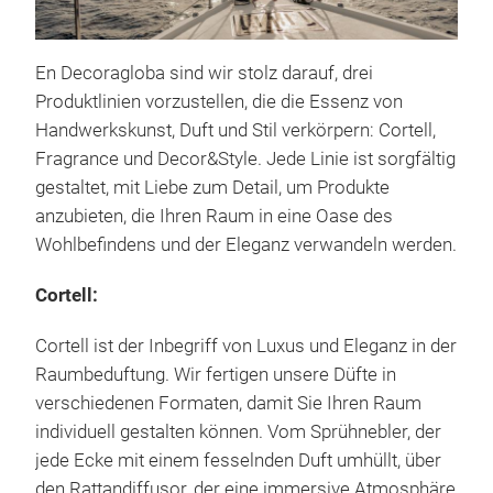
En Decoragloba sind wir stolz darauf, drei
Produktlinien vorzustellen, die die Essenz von
Handwerkskunst, Duft und Stil verkörpern: Cortell,
Fragrance und Decor&Style. Jede Linie ist sorgfältig
gestaltet, mit Liebe zum Detail, um Produkte
anzubieten, die Ihren Raum in eine Oase des
COR
Wohlbefindens und der Eleganz verwandeln werden.
Phi
der 
Cortell:
Unse
Cortell ist der Inbegriff von Luxus und Eleganz in der
Scha
Raumbeduftung. Wir fertigen unsere Düfte in
nur 
verschiedenen Formaten, damit Sie Ihren Raum
sond
Kop
individuell gestalten können. Vom Sprühnebler, der
Umg
Her
jede Ecke mit einem fesselnden Duft umhüllt, über
Por
Bas
den Rattandiffusor, der eine immersive Atmosphäre