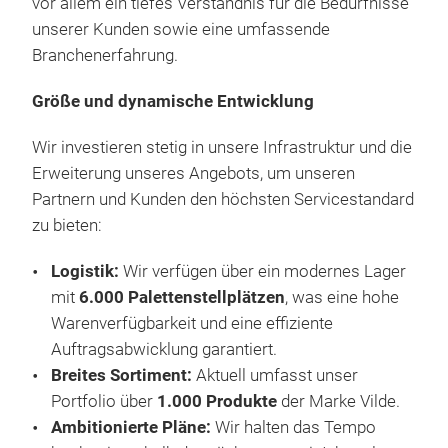
aus
vor allem ein tiefes Verständnis für die Bedürfnisse
vere
komb
Ges
unserer Kunden sowie eine umfassende
zu e
Basi
ermö
Branchenerfahrung.
unte
mini
Pfa
Größe und dynamische Entwicklung
PTF
Aro
Wir investieren stetig in unsere Infrastruktur und die
hab
Erweiterung unseres Angebots, um unseren
im G
Partnern und Kunden den höchsten Servicestandard
flüs
zu bieten:
anz
Temp
Vil
Logistik:
Wir verfügen über ein modernes Lager
Viel
Des
mit
6.000 Palettenstellplätzen
, was eine hohe
kom
Warenverfügbarkeit und eine effiziente
Vil
Elek
Auftragsabwicklung garantiert.
Des
Jahr
Breites Sortiment:
Aktuell umfasst unser
zuni
ist 
Portfolio über
1.000 Produkte
der Marke Vilde.
der 
ein
Ambitionierte Pläne:
Wir halten das Tempo
Zuve
geg