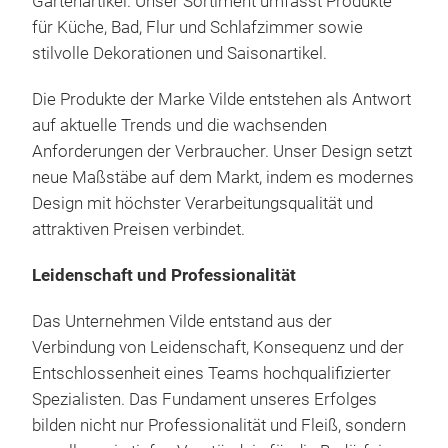
Gartenartikel. Unser Sortiment umfasst Produkte
für Küche, Bad, Flur und Schlafzimmer sowie
stilvolle Dekorationen und Saisonartikel.
Die Produkte der Marke Vilde entstehen als Antwort
Vil
auf aktuelle Trends und die wachsenden
Vil
Anforderungen der Verbraucher. Unser Design setzt
und
neue Maßstäbe auf dem Markt, indem es modernes
Koch
Design mit höchster Verarbeitungsqualität und
Stan
attraktiven Preisen verbindet.
Uns
hoc
Gran
Leidenschaft und Professionalität
blit
Eleg
Das Unternehmen Vilde entstand aus der
Meh
Gra
Verbindung von Leidenschaft, Konsequenz und der
Best
Kom
Entschlossenheit eines Teams hochqualifizierter
Ant
warm
Spezialisten. Das Fundament unseres Erfolges
auf
Ter
Was 
bilden nicht nur Professionalität und Fleiß, sondern
Bene
Schw