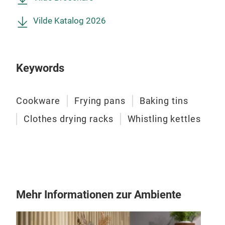
Was
int
Vil
Rei
min
mod
Vilde Katalog 2026
Lang
Dam
Vil
hoch
mod
Korr
Keywords
Zeit
das
Viel
soli
Cookware
Frying pans
Baking tins
sch
Aus
Clothes drying racks
Whistling kettles
wurd
gro
gerä
Bet
Woh
vers
Quad
Troc
find
anp
Waru
Tur
Mehr Informationen zur Ambiente
von 
geei
Lan
nut
pulv
meh