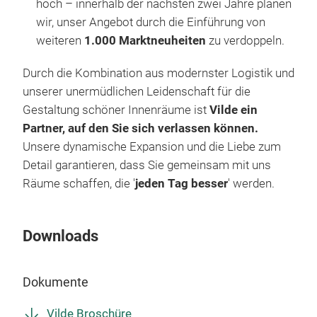
hoch – innerhalb der nächsten zwei Jahre planen
mod
Mod
gara
wir, unser Angebot durch die Einführung von
Her
Spez
weiteren
1.000 Marktneuheiten
zu verdoppeln.
Was
präz
Küch
grü
Durch die Kombination aus modernster Logistik und
Deko
ermö
unserer unermüdlichen Leidenschaft für die
Küc
Zub
Gestaltung schöner Innenräume ist
Vilde ein
Waru
Kapa
Viel
Partner, auf den Sie sich verlassen können.
Was
Bedü
find
Unsere dynamische Expansion und die Liebe zum
Univ
Fami
Küc
Detail garantieren, dass Sie gemeinsam mit uns
voll
(z. 
Räume schaffen, die '
jeden Tag besser
' werden.
Gas,
gesa
The
Mod
sorg
Downloads
Sch
Wärm
perf
verk
harm
Dokumente
Kom
Erg
Deck
(oft
Vilde Broschüre